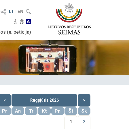
LT
I
EN
os (e. peticija)
<
Rugpjūtis 2026
>
Pr
An
Tr
Kt
Pn
Št
Sk
1
2