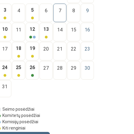
3
5
4
6
7
8
9
10
12
13
11
14
15
16
18
19
17
20
21
22
23
24
25
26
27
28
29
30
31
Seimo posėdžiai
Komitetų posėdžiai
Komisijų posėdžiai
Kiti renginiai