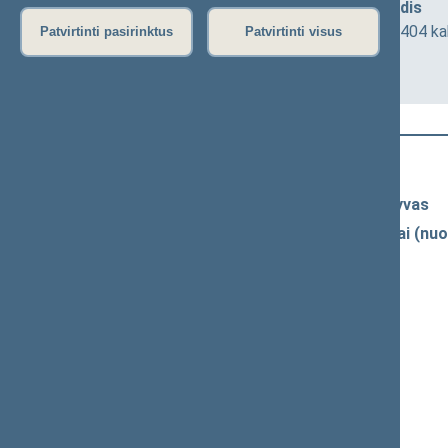
Aplinkos apsaugos komiteto posėdis
2026-06-17 10:00
Seimo I rūmai, 404 ka
Patvirtinti pasirinktus
Patvirtinti visus
Darbotvarkė
Naujausi vaizdo įrašai
Seimo vaizdo ir garso įrašų archyvas
Spaudos konferencijų garso įrašai (nuo
Komitetų ir komisijų posėdžiai
Pranešimai iš renginių