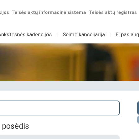
ijos
Teisės aktų informacinė sistema
Teisės aktų registras
Ankstesnės kadencijos
I
Seimo kanceliarija
I
E. paslaug
 posėdis