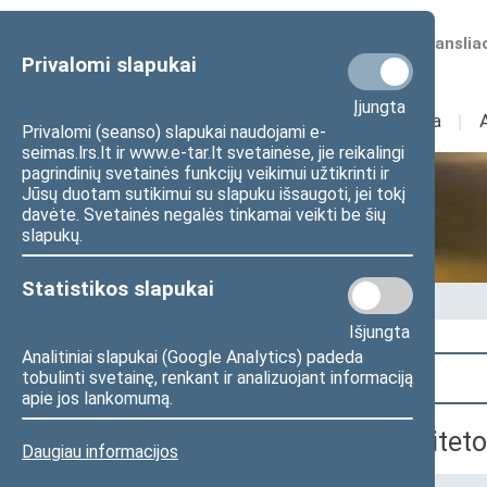
Numatomos transliac
Privalomi slapukai
Įjungta
Sudėtis
I
Veikla
I
Privalomi (seanso) slapukai naudojami e-
seimas.lrs.lt ir www.e-tar.lt svetainėse, jie reikalingi
pagrindinių svetainės funkcijų veikimui užtikrinti ir
Jūsų duotam sutikimui su slapuku išsaugoti, jei tokį
Seime vyksta
davėte. Svetainės negalės tinkamai veikti be šių
slapukų.
Statistikos slapukai
Pradžia
>
Seime vyksta
Išjungta
Analitiniai slapukai (Google Analytics) padeda
Paieška
tobulinti svetainę, renkant ir analizuojant informaciją
apie jos lankomumą.
Aplinkos apsaugos komiteto
Daugiau informacijos