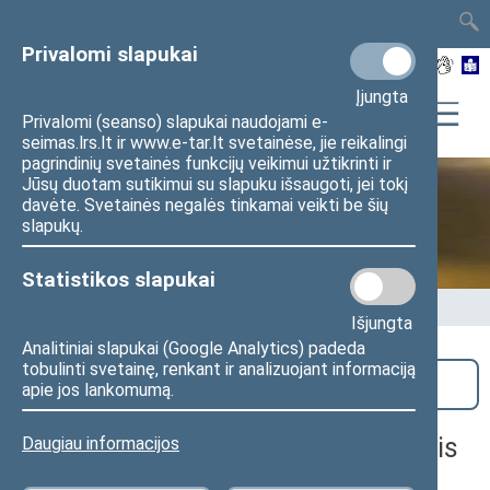
TAIS
TAR
LT
I
EN
Privalomi slapukai
Įjungta
Privalomi (seanso) slapukai naudojami e-
seimas.lrs.lt ir www.e-tar.lt svetainėse, jie reikalingi
pagrindinių svetainės funkcijų veikimui užtikrinti ir
Jūsų duotam sutikimui su slapuku išsaugoti, jei tokį
davėte. Svetainės negalės tinkamai veikti be šių
Seime vyksta
slapukų.
Statistikos slapukai
Pradžia
>
Seime vyksta
Išjungta
Analitiniai slapukai (Google Analytics) padeda
tobulinti svetainę, renkant ir analizuojant informaciją
Paieška
apie jos lankomumą.
Biudžeto ir finansų komiteto neeilinis
Daugiau informacijos
posėdis (mišrus)