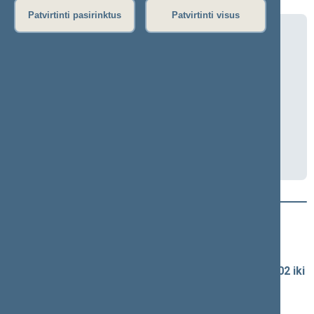
Patvirtinti pasirinktus
Patvirtinti visus
Biudžeto ir finansų komiteto neeilinis
posėdis (mišrus)
2026-06-09 08:45
Seimo I rūmai, 315 kab.
Transliacija
Darbotvarkė
Naujausi vaizdo įrašai
Seimo vaizdo ir garso įrašų archyvas
Spaudos konferencijų garso įrašai (nuo 1990-02-02 iki
2016-06-28)
Komitetų ir komisijų posėdžiai