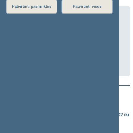
Patvirtinti pasirinktus
Patvirtinti visus
Jaunimo ir sporto reikalų komisijos
neeilinis posėdis
2026-06-17 13:00
Seimo I r., 110 kab.
Transliacija
Darbotvarkė
Naujausi vaizdo įrašai
Seimo vaizdo ir garso įrašų archyvas
Spaudos konferencijų garso įrašai (nuo 1990-02-02 iki
2016-06-28)
Komitetų ir komisijų posėdžiai