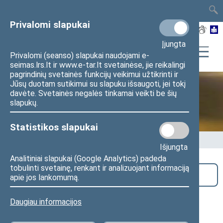
TAIS
TAR
LT
I
EN
Privalomi slapukai
Įjungta
Privalomi (seanso) slapukai naudojami e-
seimas.lrs.lt ir www.e-tar.lt svetainėse, jie reikalingi
pagrindinių svetainės funkcijų veikimui užtikrinti ir
Jūsų duotam sutikimui su slapuku išsaugoti, jei tokį
davėte. Svetainės negalės tinkamai veikti be šių
Seime vyksta
slapukų.
Statistikos slapukai
Pradžia
>
Seime vyksta
Išjungta
Analitiniai slapukai (Google Analytics) padeda
tobulinti svetainę, renkant ir analizuojant informaciją
Paieška
apie jos lankomumą.
Jaunimo ir sporto reikalų komisijos
Daugiau informacijos
neeilinis posėdis