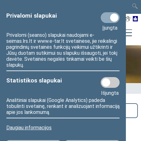
TAIS
TAR
LT
I
EN
Privalomi slapukai
Įjungta
Privalomi (seanso) slapukai naudojami e-
seimas.lrs.lt ir www.e-tar.lt svetainėse, jie reikalingi
pagrindinių svetainės funkcijų veikimui užtikrinti ir
Jūsų duotam sutikimui su slapuku išsaugoti, jei tokį
davėte. Svetainės negalės tinkamai veikti be šių
Seime vyksta
slapukų.
Statistikos slapukai
Pradžia
>
Seime vyksta
Išjungta
Analitiniai slapukai (Google Analytics) padeda
tobulinti svetainę, renkant ir analizuojant informaciją
Paieška
apie jos lankomumą.
Antikorupcijos komisijos posėdis
Daugiau informacijos
(mišriuoju būdu)