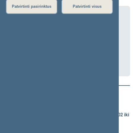
Patvirtinti pasirinktus
Patvirtinti visus
Antikorupcijos komisijos posėdis
(mišriuoju būdu)
2026-06-17 13:00
Baltijos Asamblėjos salė, III r. 1 a.
Transliacija
Darbotvarkė
Naujausi vaizdo įrašai
Seimo vaizdo ir garso įrašų archyvas
Spaudos konferencijų garso įrašai (nuo 1990-02-02 iki
2016-06-28)
Komitetų ir komisijų posėdžiai