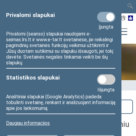
TAIS
TAR
LT
I
EN
Privalomi slapukai
Įjungta
Privalomi (seanso) slapukai naudojami e-
seimas.lrs.lt ir www.e-tar.lt svetainėse, jie reikalingi
pagrindinių svetainės funkcijų veikimui užtikrinti ir
Jūsų duotam sutikimui su slapuku išsaugoti, jei tokį
davėte. Svetainės negalės tinkamai veikti be šių
Seime vyksta
slapukų.
Statistikos slapukai
Pradžia
>
Seime vyksta
Išjungta
Analitiniai slapukai (Google Analytics) padeda
tobulinti svetainę, renkant ir analizuojant informaciją
Paieška
apie jos lankomumą.
Peticijų komisijos posėdis (nuotoliniu
Daugiau informacijos
būdu)