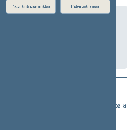
Patvirtinti pasirinktus
Patvirtinti visus
Peticijų komisijos posėdis (nuotoliniu
būdu)
2026-06-17 12:30
Seimo I rūmai, 218 kab.
Darbotvarkė
Naujausi vaizdo įrašai
Seimo vaizdo ir garso įrašų archyvas
Spaudos konferencijų garso įrašai (nuo 1990-02-02 iki
2016-06-28)
Komitetų ir komisijų posėdžiai
Pranešimai iš renginių