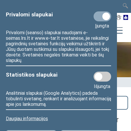
TAIS
TAR
LT
I
EN
Privalomi slapukai
Įjungta
Privalomi (seanso) slapukai naudojami e-
seimas.lrs.lt ir www.e-tar.lt svetainėse, jie reikalingi
pagrindinių svetainės funkcijų veikimui užtikrinti ir
Jūsų duotam sutikimui su slapuku išsaugoti, jei tokį
davėte. Svetainės negalės tinkamai veikti be šių
Seime vyksta
slapukų.
Statistikos slapukai
Pradžia
>
Seime vyksta
Išjungta
Analitiniai slapukai (Google Analytics) padeda
tobulinti svetainę, renkant ir analizuojant informaciją
Paieška
apie jos lankomumą.
Bendras Europos reikalų komiteto ir
Daugiau informacijos
Užsienio reikalų komiteto posėdis