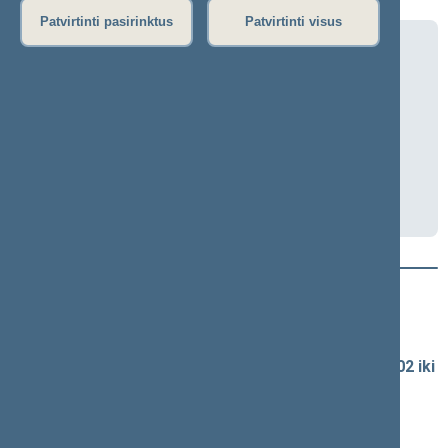
Patvirtinti pasirinktus
Patvirtinti visus
Bendras Europos reikalų komiteto ir
Užsienio reikalų komiteto posėdis
2026-06-10 15:20
Seimo I rūmai, 218 kab.
Darbotvarkė
Naujausi vaizdo įrašai
Seimo vaizdo ir garso įrašų archyvas
Spaudos konferencijų garso įrašai (nuo 1990-02-02 iki
2016-06-28)
Komitetų ir komisijų posėdžiai
Pranešimai iš renginių