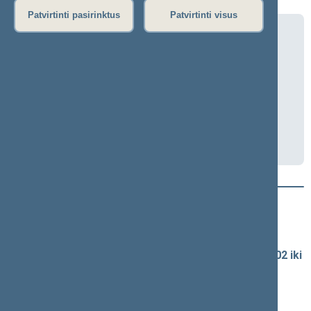
Patvirtinti pasirinktus
Patvirtinti visus
Teisės ir teisėtvarkos komiteto posėdis
2026-07-08 10:00
Seimo I rūmai, 455 kab.
Transliacija
Darbotvarkė
Naujausi vaizdo įrašai
Seimo vaizdo ir garso įrašų archyvas
Spaudos konferencijų garso įrašai (nuo 1990-02-02 iki
2016-06-28)
Komitetų ir komisijų posėdžiai
Pranešimai iš renginių