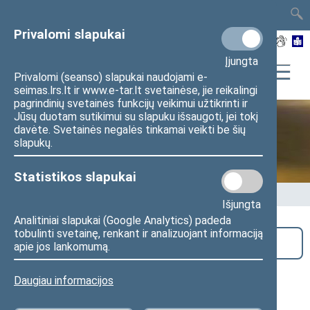
TAIS
TAR
LT
I
EN
Privalomi slapukai
Įjungta
Privalomi (seanso) slapukai naudojami e-
seimas.lrs.lt ir www.e-tar.lt svetainėse, jie reikalingi
pagrindinių svetainės funkcijų veikimui užtikrinti ir
Jūsų duotam sutikimui su slapuku išsaugoti, jei tokį
davėte. Svetainės negalės tinkamai veikti be šių
Seime vyksta
slapukų.
Statistikos slapukai
Pradžia
>
Seime vyksta
Išjungta
Analitiniai slapukai (Google Analytics) padeda
tobulinti svetainę, renkant ir analizuojant informaciją
Paieška
apie jos lankomumą.
Teisės ir teisėtvarkos komiteto
Daugiau informacijos
posėdis