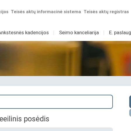
ijos
Teisės aktų informacinė sistema
Teisės aktų registras
Ankstesnės kadencijos
I
Seimo kanceliarija
I
E. paslaug
eeilinis posėdis