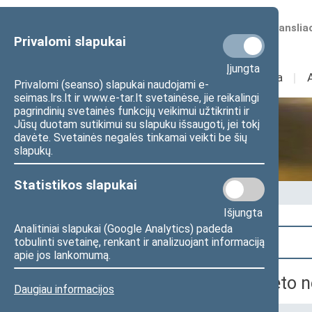
Numatomos transliac
Privalomi slapukai
Įjungta
Sudėtis
I
Veikla
I
Privalomi (seanso) slapukai naudojami e-
seimas.lrs.lt ir www.e-tar.lt svetainėse, jie reikalingi
pagrindinių svetainės funkcijų veikimui užtikrinti ir
Jūsų duotam sutikimui su slapuku išsaugoti, jei tokį
Seime vyksta
davėte. Svetainės negalės tinkamai veikti be šių
slapukų.
Statistikos slapukai
Pradžia
>
Seime vyksta
Išjungta
Analitiniai slapukai (Google Analytics) padeda
Paieška
tobulinti svetainę, renkant ir analizuojant informaciją
apie jos lankomumą.
Sveikatos reikalų komiteto n
Daugiau informacijos