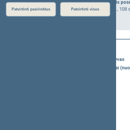
Sveikatos reikalų komiteto neeilinis pos
2026-07-07 13:15
Seimo III r., 1 a., 108 
Patvirtinti pasirinktus
Patvirtinti visus
Darbotvarkė
Naujausi vaizdo įrašai
Seimo vaizdo ir garso įrašų archyvas
Spaudos konferencijų garso įrašai (nuo
Komitetų ir komisijų posėdžiai
Pranešimai iš renginių