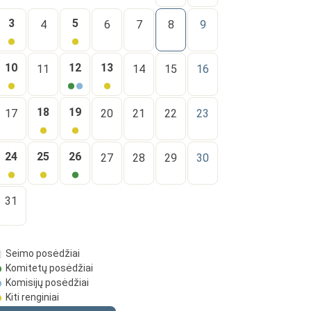
3
5
4
6
7
8
9
10
12
13
11
14
15
16
18
19
17
20
21
22
23
24
25
26
27
28
29
30
31
Seimo posėdžiai
Komitetų posėdžiai
Komisijų posėdžiai
Kiti renginiai