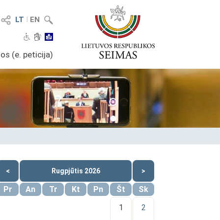
LT
I
EN
os (e. peticija)
<
Rugpjūtis 2026
>
Pr
An
Tr
Kt
Pn
Št
Sk
1
2