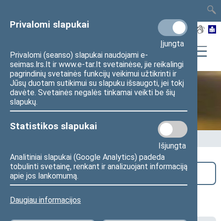
TAIS
TAR
LT
I
EN
Privalomi slapukai
Įjungta
Privalomi (seanso) slapukai naudojami e-
seimas.lrs.lt ir www.e-tar.lt svetainėse, jie reikalingi
pagrindinių svetainės funkcijų veikimui užtikrinti ir
Jūsų duotam sutikimui su slapuku išsaugoti, jei tokį
davėte. Svetainės negalės tinkamai veikti be šių
Seime vyksta
slapukų.
Statistikos slapukai
Pradžia
>
Seime vyksta
Išjungta
Analitiniai slapukai (Google Analytics) padeda
tobulinti svetainę, renkant ir analizuojant informaciją
Paieška
apie jos lankomumą.
Užsienio reikalų komiteto posėdis
Daugiau informacijos