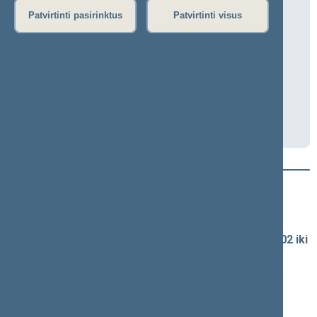
Užsienio reikalų komiteto posėdis
Patvirtinti pasirinktus
Patvirtinti visus
2026-07-09 11:00
Lietuvos Tarybos salė
Transliacija
Darbotvarkė
Naujausi vaizdo įrašai
Seimo vaizdo ir garso įrašų archyvas
Spaudos konferencijų garso įrašai (nuo 1990-02-02 iki
2016-06-28)
Komitetų ir komisijų posėdžiai
Pranešimai iš renginių