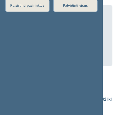
Patvirtinti pasirinktus
Patvirtinti visus
Teisės ir teisėtvarkos komiteto posėdis
(nuotoliniu būdu)
2025-04-23 10:00
Seimo I rūmai, 455 kab.
Transliacija
Darbotvarkė
Naujausi vaizdo įrašai
Seimo vaizdo ir garso įrašų archyvas
Spaudos konferencijų garso įrašai (nuo 1990-02-02 iki
2016-06-28)
Komitetų ir komisijų posėdžiai