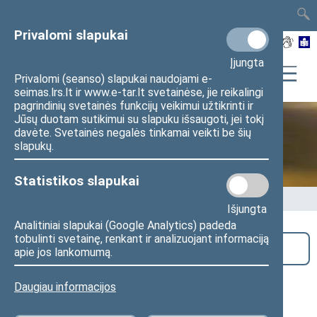
TAIS
TAR
LT
I
EN
Privalomi slapukai
Įjungta
Privalomi (seanso) slapukai naudojami e-
seimas.lrs.lt ir www.e-tar.lt svetainėse, jie reikalingi
pagrindinių svetainės funkcijų veikimui užtikrinti ir
Jūsų duotam sutikimui su slapuku išsaugoti, jei tokį
davėte. Svetainės negalės tinkamai veikti be šių
Seime vyksta
slapukų.
Statistikos slapukai
Pradžia
>
Seime vyksta
Išjungta
Analitiniai slapukai (Google Analytics) padeda
tobulinti svetainę, renkant ir analizuojant informaciją
Paieška
apie jos lankomumą.
Teisės ir teisėtvarkos komiteto
Daugiau informacijos
posėdis (nuotoliniu būdu)