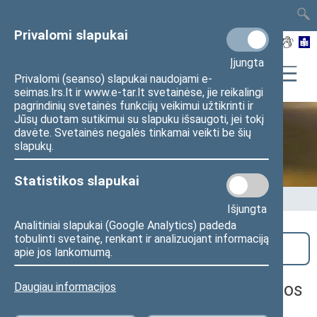
TAIS
TAR
LT
I
EN
Privalomi slapukai
Įjungta
Privalomi (seanso) slapukai naudojami e-
seimas.lrs.lt ir www.e-tar.lt svetainėse, jie reikalingi
pagrindinių svetainės funkcijų veikimui užtikrinti ir
Jūsų duotam sutikimui su slapuku išsaugoti, jei tokį
davėte. Svetainės negalės tinkamai veikti be šių
Seime vyksta
slapukų.
Statistikos slapukai
Pradžia
>
Seime vyksta
Išjungta
Analitiniai slapukai (Google Analytics) padeda
tobulinti svetainę, renkant ir analizuojant informaciją
Paieška
apie jos lankomumą.
Priklausomybių prevencijos komisijos
Daugiau informacijos
posėdis