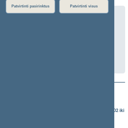
Patvirtinti pasirinktus
Patvirtinti visus
Priklausomybių prevencijos komisijos
posėdis
2025-06-18 13:00
Seimo II rūmai, 415 k.
Transliacija
Darbotvarkė
Naujausi vaizdo įrašai
Seimo vaizdo ir garso įrašų archyvas
Spaudos konferencijų garso įrašai (nuo 1990-02-02 iki
2016-06-28)
Komitetų ir komisijų posėdžiai