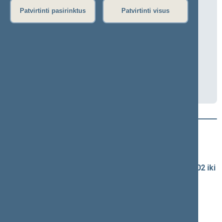
Biudžeto ir finansų komiteto posėdis
Patvirtinti pasirinktus
Patvirtinti visus
2025-06-18 09:00
Seimo I rūmai, 315 kab.
Transliacija
Darbotvarkė
Naujausi vaizdo įrašai
Seimo vaizdo ir garso įrašų archyvas
Spaudos konferencijų garso įrašai (nuo 1990-02-02 iki
2016-06-28)
Komitetų ir komisijų posėdžiai
Pranešimai iš renginių