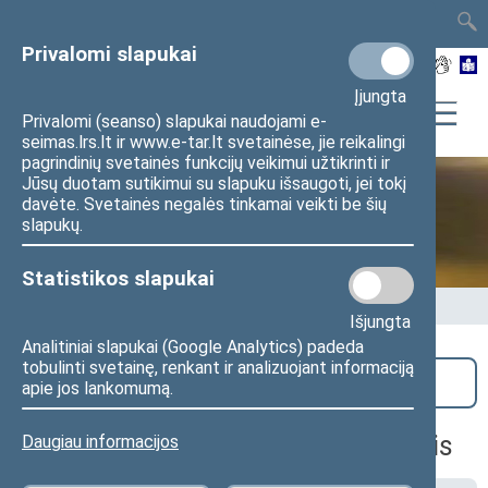
TAIS
TAR
LT
I
EN
Privalomi slapukai
Įjungta
Privalomi (seanso) slapukai naudojami e-
seimas.lrs.lt ir www.e-tar.lt svetainėse, jie reikalingi
pagrindinių svetainės funkcijų veikimui užtikrinti ir
Jūsų duotam sutikimui su slapuku išsaugoti, jei tokį
davėte. Svetainės negalės tinkamai veikti be šių
Seime vyksta
slapukų.
Statistikos slapukai
Pradžia
>
Seime vyksta
Išjungta
Analitiniai slapukai (Google Analytics) padeda
tobulinti svetainę, renkant ir analizuojant informaciją
Paieška
apie jos lankomumą.
Biudžeto ir finansų komiteto posėdis
Daugiau informacijos