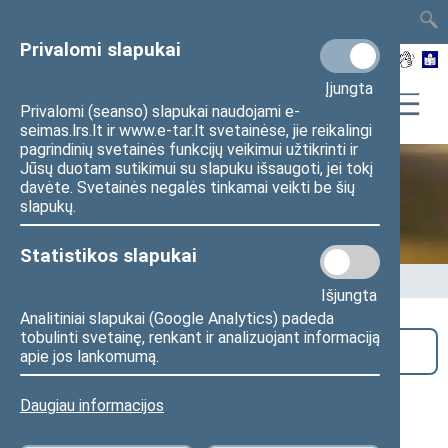
TAIS
TAR
LT
I
EN
Privalomi slapukai
Įjungta
Privalomi (seanso) slapukai naudojami e-
seimas.lrs.lt ir www.e-tar.lt svetainėse, jie reikalingi
pagrindinių svetainės funkcijų veikimui užtikrinti ir
Jūsų duotam sutikimui su slapuku išsaugoti, jei tokį
davėte. Svetainės negalės tinkamai veikti be šių
Seime vyksta
slapukų.
Statistikos slapukai
Pradžia
>
Seime vyksta
Išjungta
Analitiniai slapukai (Google Analytics) padeda
tobulinti svetainę, renkant ir analizuojant informaciją
Paieška
apie jos lankomumą.
Valstybės valdymo ir savivaldybių
Daugiau informacijos
komiteto posėdis (nuotoliniu būdu)