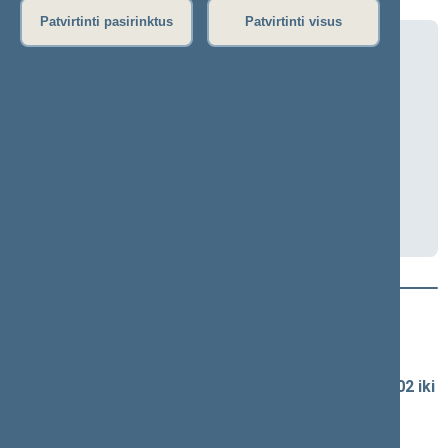
Patvirtinti pasirinktus
Patvirtinti visus
Valstybės valdymo ir savivaldybių
komiteto posėdis (nuotoliniu būdu)
2026-05-06 09:30
Nuotoliniu būdu
Transliacija
Darbotvarkė
Naujausi vaizdo įrašai
Seimo vaizdo ir garso įrašų archyvas
Spaudos konferencijų garso įrašai (nuo 1990-02-02 iki
2016-06-28)
Komitetų ir komisijų posėdžiai