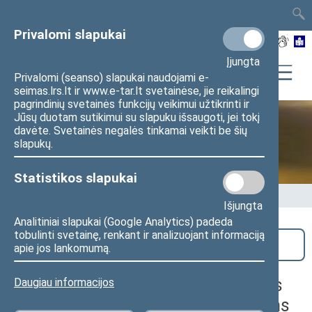
TAIS
TAR
LT
I
EN
Privalomi slapukai
Įjungta
Privalomi (seanso) slapukai naudojami e-
seimas.lrs.lt ir www.e-tar.lt svetainėse, jie reikalingi
pagrindinių svetainės funkcijų veikimui užtikrinti ir
Jūsų duotam sutikimui su slapuku išsaugoti, jei tokį
davėte. Svetainės negalės tinkamai veikti be šių
Seime vyksta
slapukų.
Statistikos slapukai
Pradžia
>
Seime vyksta
Išjungta
Analitiniai slapukai (Google Analytics) padeda
tobulinti svetainę, renkant ir analizuojant informaciją
Paieška
apie jos lankomumą.
Parodos, skirtos Nepriklausomybės
Daugiau informacijos
Akto signataro E. Petrovo 90-osioms