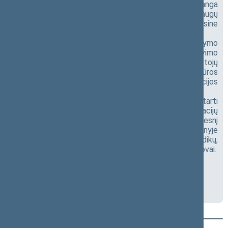
gydymo išlaidas. Nors medicinos ir technologijų pažanga
didelė, pacientai Lietuvoje vis dar susiduria su paslaugų
prieinamumo netolygumais, specialistų trūkumu, finansine
našta ir ribotu modernių technologijų prieinamumu.
Renginio metu bus aptarti cukrinio diabeto valdymo
iššūkiai Lietuvoje, pacientų ir medikų patirtys, finansavimo
bei paslaugų organizavimo klausimai, slaugytojų
diabetologų vaidmuo, vaikų ir suaugusiųjų priežiūros
skirtumai, technologijų prieinamumas ir prevencijos
stiprinimas.
Diskusijos tikslas – įvardyti esmines problemas ir aptarti
konkrečius sprendimus, kurie padėtų mažinti komplikacijų
naštą, gerinti paslaugų prieinamumą ir kurti efektyvesnį
cukrinio diabeto valdymo modelį Lietuvoje. Renginyje
kviečiami dalyvauti politikai, valstybės institucijų, medikų,
pacientų organizacijų, savivaldybių ir žiniasklaidos atstovai.