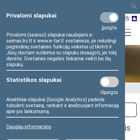
TAIS
TAR
LT
I
EN
Privalomi slapukai
Įjungta
Privalomi (seanso) slapukai naudojami e-
seimas.lrs.lt ir www.e-tar.lt svetainėse, jie reikalingi
pagrindinių svetainės funkcijų veikimui užtikrinti ir
Jūsų duotam sutikimui su slapuku išsaugoti, jei tokį
davėte. Svetainės negalės tinkamai veikti be šių
Seime vyksta
slapukų.
Statistikos slapukai
Pradžia
>
Seime vyksta
Išjungta
Analitiniai slapukai (Google Analytics) padeda
tobulinti svetainę, renkant ir analizuojant informaciją
Paieška
apie jos lankomumą.
Apskritojo stalo diskusija „Išmanusis
Daugiau informacijos
cukrinio diabeto valdymas: būtini