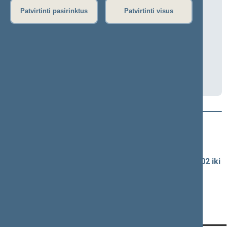
Lietuvos švietimo tarybos posėdis
Patvirtinti pasirinktus
Patvirtinti visus
2026-05-11 14:00
Nuotoliniu būdu
Darbotvarkė
Naujausi vaizdo įrašai
Seimo vaizdo ir garso įrašų archyvas
Spaudos konferencijų garso įrašai (nuo 1990-02-02 iki
2016-06-28)
Komitetų ir komisijų posėdžiai
Pranešimai iš renginių