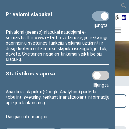
TAIS
TAR
LT
I
EN
Privalomi slapukai
Įjungta
Privalomi (seanso) slapukai naudojami e-
seimas.lrs.lt ir www.e-tar.lt svetainėse, jie reikalingi
pagrindinių svetainės funkcijų veikimui užtikrinti ir
Jūsų duotam sutikimui su slapuku išsaugoti, jei tokį
davėte. Svetainės negalės tinkamai veikti be šių
Seime vyksta
slapukų.
Statistikos slapukai
Pradžia
>
Seime vyksta
Išjungta
Analitiniai slapukai (Google Analytics) padeda
tobulinti svetainę, renkant ir analizuojant informaciją
Paieška
apie jos lankomumą.
Lietuvos švietimo tarybos posėdis
Daugiau informacijos