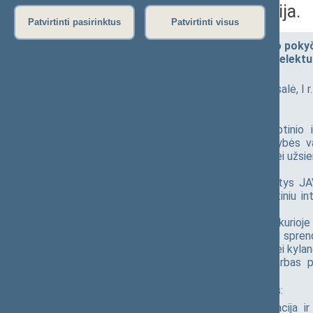
valdymas. Plenarinė sesija.
Patvirtinti pasirinktus
Patvirtinti visus
Tarptautinė 13-oji Viešojo valdymo pokyč
Duomenimis grįstas ir dirbtiniu intelekt
valdymas. Plenarinė sesija.
2026-05-13 10:30
Konstitucijos salė, I r.
Transliacijos nuoroda.
Konferencijos tikslas – aptarti dirbtinio
duomenimis grįstų sprendimų valstybės va
mokslininkai ir praktikai iš Lietuvos bei užsi
problematiką.
Plenarinėje sesijoje pranešimus skaitys JA
analizuos duomenimis grįsto ir dirbtiniu in
kryptis.
Plenarinę sesiją užbaigs diskusija, kurioj
savivaldybės, Valstybės skaitmeninių spre
aptars Lietuvos gerąsias praktikas bei kylan
Popietinėje konferencijos dalyje darbas pe
patirčiai ir Lietuvos aktualijoms:
🕝 14.00–17.00 val. Teminės sekcijos:
Sekcija A.
Skaitmeninė transformacija ir