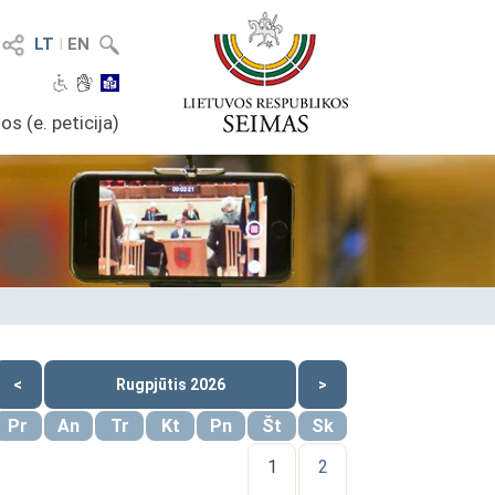
LT
I
EN
os (e. peticija)
<
Rugpjūtis 2026
>
Pr
An
Tr
Kt
Pn
Št
Sk
1
2