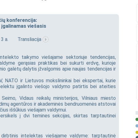
ių konferencija:
u įgalinamas viešasis
 3 a.
Transliacija
 intelekto taikymo viešajame sektoriuje tendencijas,
ldyme gerąsias praktikas bei sukurti erdvę, kurioje
enio galėtų dalytis įžvalgomis apie naujas tendencijas ir
V, NATO ir Lietuvos mokslininkai bei ekspertai, kurie
telektu įgalinto viešojo valdymo patirtis bei ateities
e Seimo, Vidaus reikalų ministerijos, Vilniaus miesto
ndimų agentūros ir akademinės bendruomenės atstovai
čius iššūkius viešajam valdymui.
rsikels į dvi temines sekcijas, skirtas tarptautinei
 dirbtinis intelektas viešajame valdyme: tarptautinė