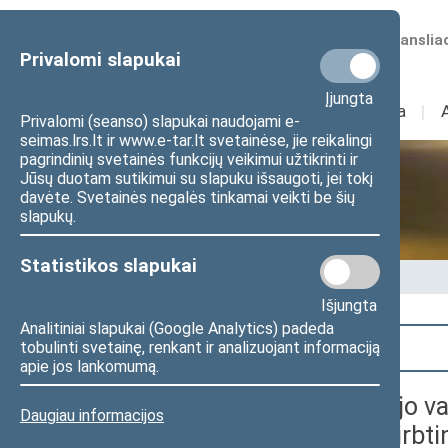
Numatomos transliac
Privalomi slapukai
Įjungta
Sudėtis
I
Veikla
I
Privalomi (seanso) slapukai naudojami e-
seimas.lrs.lt ir www.e-tar.lt svetainėse, jie reikalingi
pagrindinių svetainės funkcijų veikimui užtikrinti ir
Jūsų duotam sutikimui su slapuku išsaugoti, jei tokį
Seime vyksta
davėte. Svetainės negalės tinkamai veikti be šių
slapukų.
Statistikos slapukai
Pradžia
>
Seime vyksta
Išjungta
Analitiniai slapukai (Google Analytics) padeda
Paieška
tobulinti svetainę, renkant ir analizuojant informaciją
apie jos lankomumą.
Tarptautinė 13-oji Viešojo v
Daugiau informacijos
Duomenimis grįstas ir dirbti