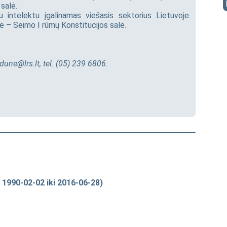
 salė.
u intelektu įgalinamas viešasis sektorius Lietuvoje:
 – Seimo I rūmų Konstitucijos salė.
idune@lrs.lt
, tel. (05) 239 6806.
 1990-02-02 iki 2016-06-28)