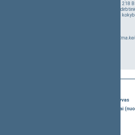
praktika ir inovacijos – Seimo III rūmų 218 B
Sekcija B.
Duomenimis grįstas ir dirbtini
atsparumas, demokratija ir sprendimų kokybė
Pranešimas
Konferencijos programa
Kontaktinis asmuo Vilma Keidūnė,
vilma.ke
Naujausi vaizdo įrašai
Seimo vaizdo ir garso įrašų archyvas
Spaudos konferencijų garso įrašai (nuo
Komitetų ir komisijų posėdžiai
Pranešimai iš renginių