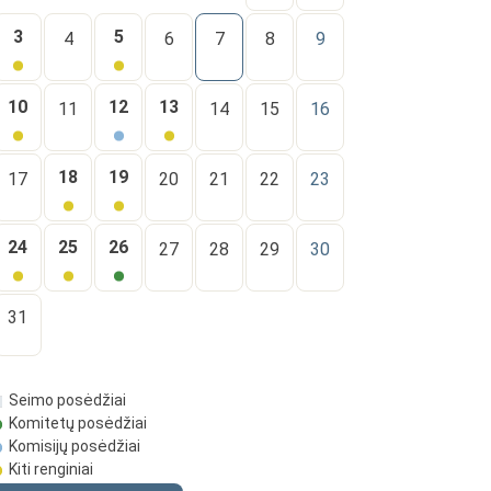
3
5
4
6
7
8
9
10
12
13
11
14
15
16
18
19
17
20
21
22
23
24
25
26
27
28
29
30
31
Seimo posėdžiai
Komitetų posėdžiai
Komisijų posėdžiai
Kiti renginiai