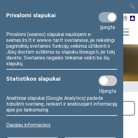
TAIS
TAR
LT
I
EN
Privalomi slapukai
Įjungta
Privalomi (seanso) slapukai naudojami e-
seimas.lrs.lt ir www.e-tar.lt svetainėse, jie reikalingi
pagrindinių svetainės funkcijų veikimui užtikrinti ir
Jūsų duotam sutikimui su slapuku išsaugoti, jei tokį
davėte. Svetainės negalės tinkamai veikti be šių
Seime vyksta
slapukų.
Statistikos slapukai
Pradžia
>
Seime vyksta
Išjungta
Analitiniai slapukai (Google Analytics) padeda
tobulinti svetainę, renkant ir analizuojant informaciją
Paieška
apie jos lankomumą.
Seimo Liberalų sąjūdžio frakcijos
Daugiau informacijos
susitikimas su kandidate į lygių