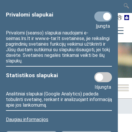
TAIS
TAR
LT
I
EN
Privalomi slapukai
Įjungta
Privalomi (seanso) slapukai naudojami e-
seimas.lrs.lt ir www.e-tar.lt svetainėse, jie reikalingi
pagrindinių svetainės funkcijų veikimui užtikrinti ir
Jūsų duotam sutikimui su slapuku išsaugoti, jei tokį
davėte. Svetainės negalės tinkamai veikti be šių
Seimo kanceliarija
slapukų.
Statistikos slapukai
Išjungta
Analitiniai slapukai (Google Analytics) padeda
tobulinti svetainę, renkant ir analizuojant informaciją
Pradžia
>
Seimo kanceliarija
>
Administracinė informacija
>
apie jos lankomumą.
Skatinimas ir apdovanojimai
Daugiau informacijos
Skatinimas ir apdovanojimai