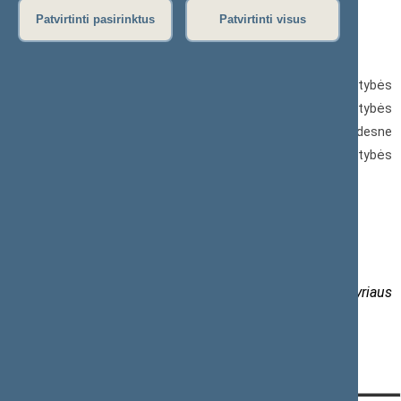
Patvirtinti pasirinktus
Patvirtinti visus
Už 2023 metų veiklos rezultatus paskatinti:
9 valstybės tarnautojai Seimo kanclerio padėka; 27 valstybės
tarnautojams suteiktos mokamos poilsio dienos; 5 valstybės
tarnautojams finansuojamas kvalifikacijos tobulinimas ne didesne
kaip vienos pareiginės algos dydžio suma per metus; 61 valstybės
tarnautojas – vienkartine pinigine išmoka.
Informaciją parengė
Laura Gervė,
Lietuvos Respublikos Seimo kanceliarijos Personalo skyriaus
patarėja