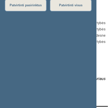
Patvirtinti pasirinktus
Patvirtinti visus
Už 2023 metų veiklos rezultatus paskatinti:
9 valstybės tarnautojai Seimo kanclerio padėka; 27 valstybės
tarnautojams suteiktos mokamos poilsio dienos; 5 valstybės
tarnautojams finansuojamas kvalifikacijos tobulinimas ne didesne
kaip vienos pareiginės algos dydžio suma per metus; 61 valstybės
tarnautojas – vienkartine pinigine išmoka.
Informaciją parengė
Laura Gervė,
Lietuvos Respublikos Seimo kanceliarijos Personalo skyriaus
patarėja