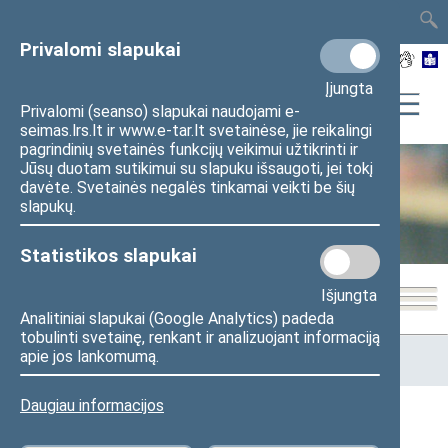
TAIS
TAR
LT
I
EN
Privalomi slapukai
Įjungta
Privalomi (seanso) slapukai naudojami e-
seimas.lrs.lt ir www.e-tar.lt svetainėse, jie reikalingi
pagrindinių svetainės funkcijų veikimui užtikrinti ir
Jūsų duotam sutikimui su slapuku išsaugoti, jei tokį
davėte. Svetainės negalės tinkamai veikti be šių
Seimo kanceliarija
slapukų.
Statistikos slapukai
Išjungta
Analitiniai slapukai (Google Analytics) padeda
tobulinti svetainę, renkant ir analizuojant informaciją
Pradžia
>
Seimo kanceliarija
>
Administracinė informacija
>
apie jos lankomumą.
Skatinimas ir apdovanojimai
Daugiau informacijos
Skatinimas ir apdovanojimai