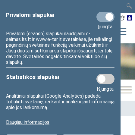
TAIS
TAR
LT
I
EN
Privalomi slapukai
Įjungta
Privalomi (seanso) slapukai naudojami e-
seimas.lrs.lt ir www.e-tar.lt svetainėse, jie reikalingi
pagrindinių svetainės funkcijų veikimui užtikrinti ir
Jūsų duotam sutikimui su slapuku išsaugoti, jei tokį
davėte. Svetainės negalės tinkamai veikti be šių
Seimo kanceliarija
slapukų.
Statistikos slapukai
Išjungta
Analitiniai slapukai (Google Analytics) padeda
tobulinti svetainę, renkant ir analizuojant informaciją
Pradžia
>
Seimo kanceliarija
>
Administracinė informacija
>
apie jos lankomumą.
Korupcijos prevencija
Daugiau informacijos
Korupcijos prevencija