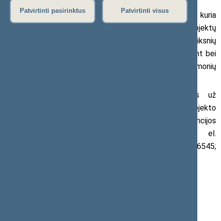
Patvirtinti pasirinktus
Patvirtinti visus
Korupcijos prevencija
– sisteminga veikla, kuria
siekiama didinti viešojo ir privataus sektorių subjektų
atsparumą korupcijai ir kuri apima korupcijos rizikos veiksnių
nustatymą, įvertinimą, šalinimą ir (ar) mažinimą, sudarant bei
įgyvendinant korupcijai atsparios aplinkos kūrimo priemonių
sistemą.
Korupcijos prevencijos įstatyme nustatytas už
korupcijai atsparios aplinkos kūrimą atsakingo subjekto
funkcijas atlieka į Seimo kanceliarijos korupcijos prevencijos
pareigūno pareigas paskirta Rasa Bielskė, el.
paštas
rasa.bielske@lrs.lt
,
pranesk@lrs.lt
; tel. (8 5) 209 6545;
mob.tel. 0 612 64234
Pranešimas apie korupcinio pobūdžio nusikalstamas
veikas
Korupcijos prevencijos planavimo dokumentai