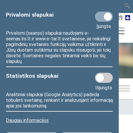
TAIS
TAR
LT
I
EN
Privalomi slapukai
Įjungta
Privalomi (seanso) slapukai naudojami e-
seimas.lrs.lt ir www.e-tar.lt svetainėse, jie reikalingi
pagrindinių svetainės funkcijų veikimui užtikrinti ir
Jūsų duotam sutikimui su slapuku išsaugoti, jei tokį
davėte. Svetainės negalės tinkamai veikti be šių
Seimo kanceliarija
slapukų.
Statistikos slapukai
Išjungta
Analitiniai slapukai (Google Analytics) padeda
tobulinti svetainę, renkant ir analizuojant informaciją
Pradžia
>
Seimo kanceliarija
>
Administracinė informacija
>
apie jos lankomumą.
Asmens duomenų apsauga
Daugiau informacijos
Asmens duomenų apsauga