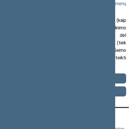
Rekomenduojame naudoti
prašymo įgyvendinti duomenų
subjekto teisę formą
.
Atkreipiame dėmesį, kad informacija pagal Jūsų (kaip
duomenų subjekto) prašymą dėl Jūsų teisių įgyvendinimo
pateikiama valstybine kalba. Kilus abejonių dėl
Jūsų tapatybės (kai tai taikoma), atsakingas (tiek
registruojantis prašymą, tiek jį nagrinėjantis) Seimo
kanceliarijos darbuotojas gali Jūsų paprašyti pateikti
papildomos informacijos.
Privatumo politika
Asmens duomenų tvarkymo taisyklės
KONTAKTAI:
TIESIOGINĖ PRIEIGA:
PASLAUGOS:
Gedimino pr. 53,
Teisės aktų registras
Asmenų aptarnavimas