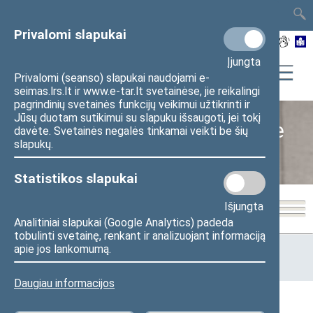
TAIS
TAR
LT
I
EN
Privalomi slapukai
Įjungta
Privalomi (seanso) slapukai naudojami e-
seimas.lrs.lt ir www.e-tar.lt svetainėse, jie reikalingi
pagrindinių svetainės funkcijų veikimui užtikrinti ir
Jūsų duotam sutikimui su slapuku išsaugoti, jei tokį
Seimas Lietuvos Respublikoje
davėte. Svetainės negalės tinkamai veikti be šių
slapukų.
(1920–1940 m.)
Statistikos slapukai
Išjungta
Analitiniai slapukai (Google Analytics) padeda
tobulinti svetainę, renkant ir analizuojant informaciją
Pradžia
>
Seimo istorija
>
Lietuvos parlamentarizmo raida
>
apie jos lankomumą.
Seimas Lietuvos Respublikoje (1920–1940 m.)
>
Seimo rūmų
istorija
Daugiau informacijos
Seimo rūmų istorija