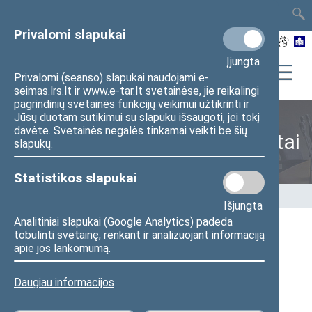
TAIS
TAR
LT
I
EN
Privalomi slapukai
Įjungta
Privalomi (seanso) slapukai naudojami e-
seimas.lrs.lt ir www.e-tar.lt svetainėse, jie reikalingi
pagrindinių svetainės funkcijų veikimui užtikrinti ir
Jūsų duotam sutikimui su slapuku išsaugoti, jei tokį
davėte. Svetainės negalės tinkamai veikti be šių
Naujausi svetainės dokumentai
slapukų.
Statistikos slapukai
Pradžia
>
Naujausi svetainės dokumentai
Išjungta
Analitiniai slapukai (Google Analytics) padeda
tobulinti svetainę, renkant ir analizuojant informaciją
apie jos lankomumą.
2026 m. rugpjūčio 06 d.
09:40
Seimo narės A. Jakavonytės pranešimas: Pieno
Daugiau informacijos
įstatymas – svarbus žingsnis, bet ne galutinis
sprendimas Lietuvos pieno sektoriaus ateičiai