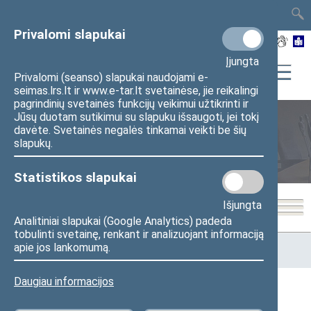
TAIS
TAR
LT
I
EN
Privalomi slapukai
Įjungta
Privalomi (seanso) slapukai naudojami e-
seimas.lrs.lt ir www.e-tar.lt svetainėse, jie reikalingi
pagrindinių svetainės funkcijų veikimui užtikrinti ir
Jūsų duotam sutikimui su slapuku išsaugoti, jei tokį
davėte. Svetainės negalės tinkamai veikti be šių
Seimo posėdžiai
slapukų.
Statistikos slapukai
Išjungta
Analitiniai slapukai (Google Analytics) padeda
tobulinti svetainę, renkant ir analizuojant informaciją
Pradžia
>
Seimo posėdžiai
>
Kadencijos
>
2008–2012 metų
apie jos lankomumą.
kadencija
>
Daugiau informacijos
Seimo posėdžiai