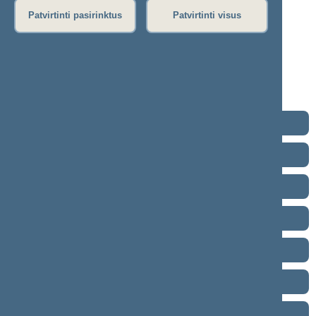
19)
Patvirtinti pasirinktus
Patvirtinti visus
Protokolas
Stenograma
Garso įrašas
(
atsisiųsti
)
Eiga nebuvo vedama.
2024–2028 metų kadencija
2020–2024 metų kadencija
2016–2020 metų kadencija
2012–2016 metų kadencija
2008–2012 metų kadencija
2004–2008 metų kadencija
2000–2004 metų kadencija