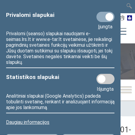
TAIS
TAR
LT
I
EN
Privalomi slapukai
Įjungta
Privalomi (seanso) slapukai naudojami e-
seimas.lrs.lt ir www.e-tar.lt svetainėse, jie reikalingi
pagrindinių svetainės funkcijų veikimui užtikrinti ir
Jūsų duotam sutikimui su slapuku išsaugoti, jei tokį
davėte. Svetainės negalės tinkamai veikti be šių
Seimo posėdžiai
slapukų.
Statistikos slapukai
Išjungta
Analitiniai slapukai (Google Analytics) padeda
tobulinti svetainę, renkant ir analizuojant informaciją
Pradžia
>
Seimo posėdžiai
>
Kadencijos
>
1992–1996 metų
apie jos lankomumą.
kadencija
>
1 eilinė
>
1993-01-19
>
Rytinis posėdis
Daugiau informacijos
Seimo rytinis posėdis Nr. 26 (1993-01-