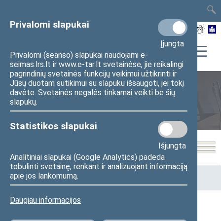
TAIS
TAR
LT
I
EN
Privalomi slapukai
Įjungta
Privalomi (seanso) slapukai naudojami e-
seimas.lrs.lt ir www.e-tar.lt svetainėse, jie reikalingi
pagrindinių svetainės funkcijų veikimui užtikrinti ir
Jūsų duotam sutikimui su slapuku išsaugoti, jei tokį
davėte. Svetainės negalės tinkamai veikti be šių
Seimo posėdžiai
slapukų.
Statistikos slapukai
Išjungta
Analitiniai slapukai (Google Analytics) padeda
tobulinti svetainę, renkant ir analizuojant informaciją
Pradžia
>
Seimo posėdžiai
>
Kadencijos
>
2024–2028 metų
apie jos lankomumą.
kadencija
>
2026-07-14
Daugiau informacijos
2026-07-14 Seimo posėdžiuose