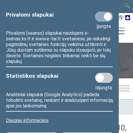
TAIS
TAR
LT
I
EN
Privalomi slapukai
Įjungta
Privalomi (seanso) slapukai naudojami e-
seimas.lrs.lt ir www.e-tar.lt svetainėse, jie reikalingi
pagrindinių svetainės funkcijų veikimui užtikrinti ir
Jūsų duotam sutikimui su slapuku išsaugoti, jei tokį
davėte. Svetainės negalės tinkamai veikti be šių
Seimo posėdžiai
slapukų.
Statistikos slapukai
Išjungta
Analitiniai slapukai (Google Analytics) padeda
tobulinti svetainę, renkant ir analizuojant informaciją
Pradžia
>
Seimo posėdžiai
>
Kadencijos
>
2004–2008 metų
apie jos lankomumą.
kadencija
>
1 neeilinė
>
2005-02-10
>
Rytinis posėdis
Daugiau informacijos
Darbotvarkės klausimas (2005-02-10,