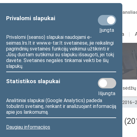
Numatomos transliac
Privalomi slapukai
Įjungta
Sudėtis
I
Veikla
I
Privalomi (seanso) slapukai naudojami e-
seimas.lrs.lt ir www.e-tar.lt svetainėse, jie reikalingi
pagrindinių svetainės funkcijų veikimui užtikrinti ir
Jūsų duotam sutikimui su slapuku išsaugoti, jei tokį
Seimo posėdžiai
davėte. Svetainės negalės tinkamai veikti be šių
slapukų.
Statistikos slapukai
Vykstantis posėdis
Posėdžiai
Posėdžių 
Išjungta
Analitiniai slapukai (Google Analytics) padeda
Pradžia
>
Seimo posėdžiai
>
Kadencijos
>
2016–2
tobulinti svetainę, renkant ir analizuojant informaciją
apie jos lankomumą.
Darbotvarkės klausimas (201
Daugiau informacijos