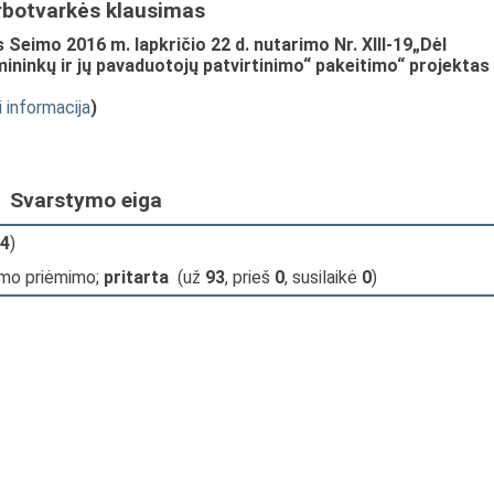
rbotvarkės klausimas
Seimo 2016 m. lapkričio 22 d. nutarimo Nr. XIII-19„Dėl
ninkų ir jų pavaduotojų patvirtinimo“ pakeitimo“ projektas
i informacija
)
Svarstymo eiga
4
)
imo priėmimo;
pritarta
(už
93
, prieš
0
, susilaikė
0
)