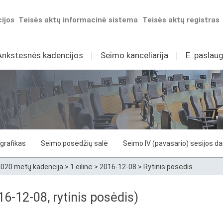
ijos
Teisės aktų informacinė sistema
Teisės aktų registras
Ankstesnės kadencijos
I
Seimo kanceliarija
I
E. paslaug
grafikas
Seimo posėdžių salė
Seimo IV (pavasario) sesijos d
020 metų kadencija
>
1 eilinė
>
2016-12-08
>
Rytinis posėdis
6-12-08, rytinis posėdis)