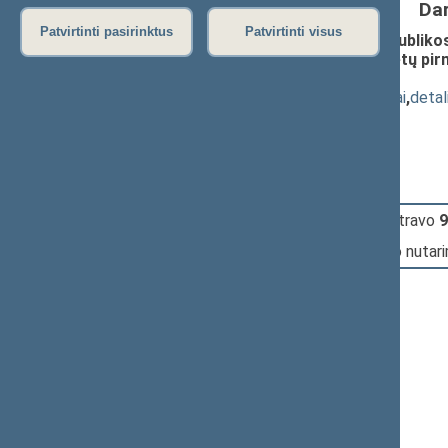
Da
Patvirtinti pasirinktus
Patvirtinti visus
Seimo nutarimo „Dėl Lietuvos Respublikos 
Lietuvos Respublikos Seimo komitetų pirmi
(Nr. XIIIP-186)
; priėmimas
(
dokumento tekstas
,
susiję dokumentai
,
detal
Pranešėjas(-ai):
Rima Baškienė
11:15:53
Įvyko
registracija
(užsiregistravo
9
11:15:53
Įvyko
balsavimas
dėl Seimo nutar