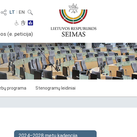
LT
I
EN
os (e. peticija)
arbų programa
Stenogramų leidiniai
2024–2028 metų kadencija