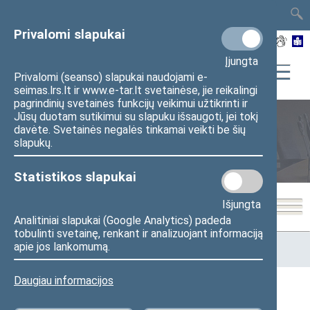
TAIS
TAR
LT
I
EN
Privalomi slapukai
Įjungta
Privalomi (seanso) slapukai naudojami e-
seimas.lrs.lt ir www.e-tar.lt svetainėse, jie reikalingi
pagrindinių svetainės funkcijų veikimui užtikrinti ir
Jūsų duotam sutikimui su slapuku išsaugoti, jei tokį
davėte. Svetainės negalės tinkamai veikti be šių
Seimo posėdžiai
slapukų.
Statistikos slapukai
Išjungta
Analitiniai slapukai (Google Analytics) padeda
tobulinti svetainę, renkant ir analizuojant informaciją
Pradžia
>
Seimo posėdžiai
>
Kadencijos
>
2024–2028 metų
apie jos lankomumą.
kadencija
>
2 eilinė
>
2025-05-13
Daugiau informacijos
Darbotvarkės klausimas ()