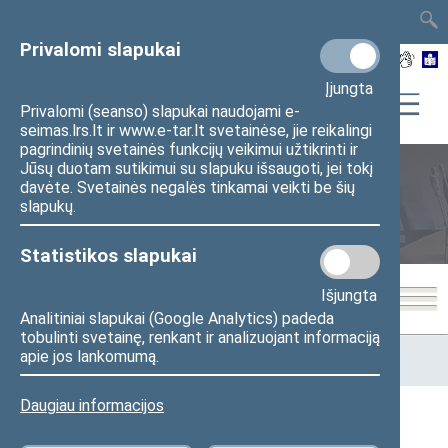
TAIS
TAR
LT
I
EN
Privalomi slapukai
Įjungta
Privalomi (seanso) slapukai naudojami e-
seimas.lrs.lt ir www.e-tar.lt svetainėse, jie reikalingi
pagrindinių svetainės funkcijų veikimui užtikrinti ir
Jūsų duotam sutikimui su slapuku išsaugoti, jei tokį
davėte. Svetainės negalės tinkamai veikti be šių
Seimo posėdžiai
slapukų.
Statistikos slapukai
Išjungta
Analitiniai slapukai (Google Analytics) padeda
tobulinti svetainę, renkant ir analizuojant informaciją
Pradžia
>
Seimo posėdžiai
>
Kadencijos
>
2012–2016 metų
apie jos lankomumą.
kadencija
>
8 eilinė
>
2016-06-16
Daugiau informacijos
Darbotvarkės klausimas ()