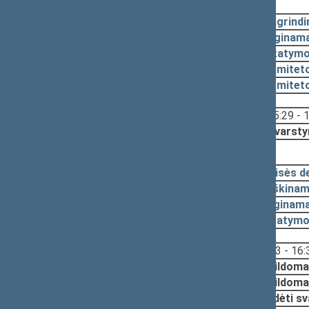
2017-11-07, svarstymas
2017-10-20
Pagrindi
2017-10-20
Lyginama
2017-10-20
Įstatymo
2017-10-11
Komiteto
2017-09-28
Komiteto
Svarstyta:
15:29 - 
Nutarta:
Svarsty
2017-09-12, pateikimas
2017-08-28
Teisės d
2017-08-14
Aiškinam
2017-08-14
Lyginama
2017-08-14
Įstatymo
Svarstyta:
15:53 - 16:
Nutarta:
Papildoma
Papildoma
Pradėti sv