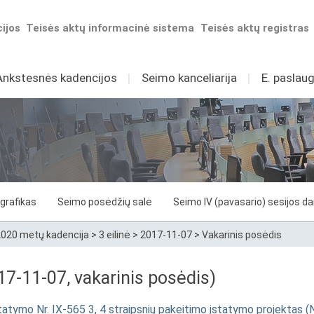
ijos
Teisės aktų informacinė sistema
Teisės aktų registras
Ankstesnės kadencijos
I
Seimo kanceliarija
I
E. paslaug
grafikas
Seimo posėdžių salė
Seimo IV (pavasario) sesijos d
020 metų kadencija
>
3 eilinė
>
2017-11-07
>
Vakarinis posėdis
7-11-07, vakarinis posėdis)
statymo Nr. IX-565 3, 4 straipsnių pakeitimo įstatymo projektas (