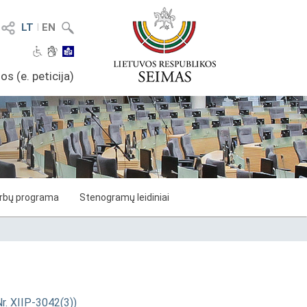
LT
I
EN
os (e. peticija)
arbų programa
Stenogramų leidiniai
Nr. XIIP-3042(3))