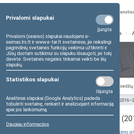
Numatomos transliac
Privalomi slapukai
Įjungta
Sudėtis
I
Veikla
I
Privalomi (seanso) slapukai naudojami e-
seimas.lrs.lt ir www.e-tar.lt svetainėse, jie reikalingi
pagrindinių svetainės funkcijų veikimui užtikrinti ir
Jūsų duotam sutikimui su slapuku išsaugoti, jei tokį
Seimo posėdžiai
davėte. Svetainės negalės tinkamai veikti be šių
slapukų.
Statistikos slapukai
Vykstantis posėdis
Posėdžiai
Posėdžių 
Išjungta
Analitiniai slapukai (Google Analytics) padeda
Pradžia
>
Seimo posėdžiai
>
Kadencijos
>
2016–2
tobulinti svetainę, renkant ir analizuojant informaciją
apie jos lankomumą.
Darbotvarkės klausimas (201
Daugiau informacijos
Netauriųjų metalų laužo ir atliekų supirkimo į