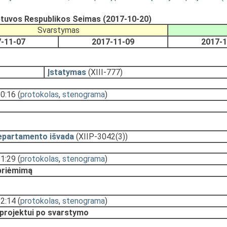
etuvos Respublikos Seimas (2017-10-20)
Svarstymas
-11-07
2017-11-09
2017-1
Įstatymas
(XIII-777)
10:16
(
protokolas
,
stenograma
)
epartamento išvada
(XIIP-3042(3))
11:29
(
protokolas
,
stenograma
)
 priėmimą
12:14
(
protokolas
,
stenograma
)
 projektui po svarstymo