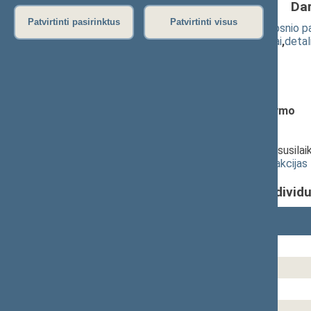
Da
Patvirtinti pasirinktus
Patvirtinti visus
Sveikatos draudimo įstatymo 10 straipsnio
(
dokumento tekstas
,
susiję dokumentai
,
detal
Pranešėjas(-ai):
Dangutė Mikutienė
Formuluotė:
dėl pritarimo po svarstymo
Balsavimo laikas:
12:57:08
Balsavo Seimo narių:
79
iš
141
.
Balsavimo rezultatai: už -
56
, prieš -
0
, susila
Pateikti balsavimo rezultatus pagal frakcijas
Individ
Seimo narys(-ė)
Ačas Remigijus
Aleknaitė Abramikienė Vilija
Auštrevičius Petras
Ažubalis Audronius