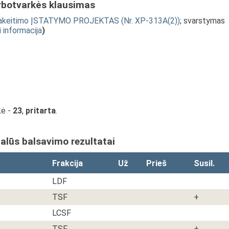
rbotvarkės klausimas
 pakeitimo ĮSTATYMO PROJEKTAS (Nr. XP-313A(2))
; svarstymas
i informacija
)
ikė -
23
,
pritarta
.
ualūs balsavimo rezultatai
Frakcija
Už
Prieš
Susil.
LDF
TSF
+
LCSF
TSF
+