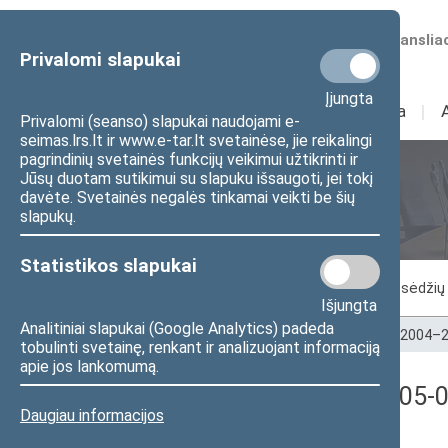
Numatomos transliac
Privalomi slapukai
Įjungta
Sudėtis
I
Veikla
I
Privalomi (seanso) slapukai naudojami e-
seimas.lrs.lt ir www.e-tar.lt svetainėse, jie reikalingi
pagrindinių svetainės funkcijų veikimui užtikrinti ir
Jūsų duotam sutikimui su slapuku išsaugoti, jei tokį
Seimo posėdžiai
davėte. Svetainės negalės tinkamai veikti be šių
slapukų.
Statistikos slapukai
Vykstantis posėdis
Posėdžiai
Posėdžių 
Išjungta
Analitiniai slapukai (Google Analytics) padeda
Pradžia
>
Seimo posėdžiai
>
Kadencijos
>
2004–2
tobulinti svetainę, renkant ir analizuojant informaciją
apie jos lankomumą.
Balsavimo rezultatai (2005-0
Daugiau informacijos