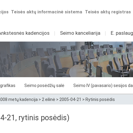
ijos
Teisės aktų informacinė sistema
Teisės aktų registras
Ankstesnės kadencijos
I
Seimo kanceliarija
I
E. paslaug
grafikas
Seimo posėdžių salė
Seimo IV (pavasario) sesijos d
008 metų kadencija
>
2 eilinė
>
2005-04-21
>
Rytinis posėdis
4-21, rytinis posėdis)