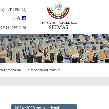
LT
I
EN
os (e. peticija)
arbų programa
Stenogramų leidiniai
2024–2028 metų kadencija