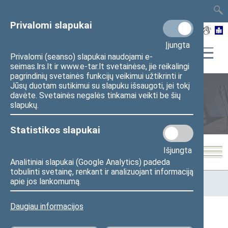
TAIS
TAR
LT
I
EN
Privalomi slapukai
Įjungta
Privalomi (seanso) slapukai naudojami e-
seimas.lrs.lt ir www.e-tar.lt svetainėse, jie reikalingi
pagrindinių svetainės funkcijų veikimui užtikrinti ir
Jūsų duotam sutikimui su slapuku išsaugoti, jei tokį
davėte. Svetainės negalės tinkamai veikti be šių
Seimo posėdžiai
slapukų.
Statistikos slapukai
Išjungta
Analitiniai slapukai (Google Analytics) padeda
tobulinti svetainę, renkant ir analizuojant informaciją
Pradžia
>
Seimo posėdžiai
>
Kadencijos
>
1996–2000 metų
apie jos lankomumą.
kadencija
>
6 eilinė
>
1999-03-10
>
Vakarinis posėdis
Daugiau informacijos
Balsavimo rezultatai (1999-03-10,