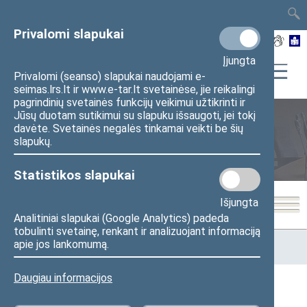
TAIS
TAR
LT
I
EN
Privalomi slapukai
Įjungta
Privalomi (seanso) slapukai naudojami e-
seimas.lrs.lt ir www.e-tar.lt svetainėse, jie reikalingi
pagrindinių svetainės funkcijų veikimui užtikrinti ir
Jūsų duotam sutikimui su slapuku išsaugoti, jei tokį
davėte. Svetainės negalės tinkamai veikti be šių
Seimo posėdžiai
slapukų.
Statistikos slapukai
Išjungta
Analitiniai slapukai (Google Analytics) padeda
tobulinti svetainę, renkant ir analizuojant informaciją
Pradžia
>
Seimo posėdžiai
>
Kadencijos
>
1996–2000 metų
apie jos lankomumą.
kadencija
>
6 eilinė
>
1999-06-03
>
Rytinis posėdis
Daugiau informacijos
Balsavimo rezultatai (1999-06-03,