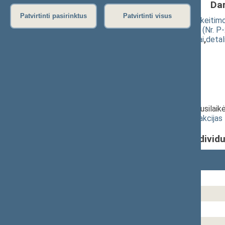
Da
Patvirtinti pasirinktus
Patvirtinti visus
Baudžiamojo kodekso 49 straipsnio pakeitimo 
įgyvendinimo ĮSTATYMO PROJEKTAS (Nr. P-
(
dokumento tekstas
,
susiję dokumentai
,
detal
Pranešėjas(-ai):
Gražina Imbrasienė
Balsavimo laikas:
12:28:33
Balsavo Seimo narių:
0
iš
137
.
Balsavimo rezultatai: už -
0
, prieš -
0
, susilaik
Pateikti balsavimo rezultatus pagal frakcijas
Individ
Seimo narys(-ė)
Akstinavičius Arvydas
Alekna Raimundas
Aleknaitė Abramikienė Vilija
Aleksiūnienė Danutė