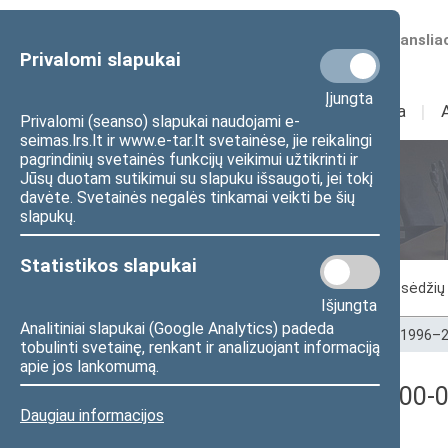
Numatomos transliac
Privalomi slapukai
Įjungta
Sudėtis
I
Veikla
I
Privalomi (seanso) slapukai naudojami e-
seimas.lrs.lt ir www.e-tar.lt svetainėse, jie reikalingi
pagrindinių svetainės funkcijų veikimui užtikrinti ir
Jūsų duotam sutikimui su slapuku išsaugoti, jei tokį
Seimo posėdžiai
davėte. Svetainės negalės tinkamai veikti be šių
slapukų.
Statistikos slapukai
Vykstantis posėdis
Posėdžiai
Posėdžių 
Išjungta
Analitiniai slapukai (Google Analytics) padeda
Pradžia
>
Seimo posėdžiai
>
Kadencijos
>
1996–2
tobulinti svetainę, renkant ir analizuojant informaciją
apie jos lankomumą.
Balsavimo rezultatai (2000-0
Daugiau informacijos