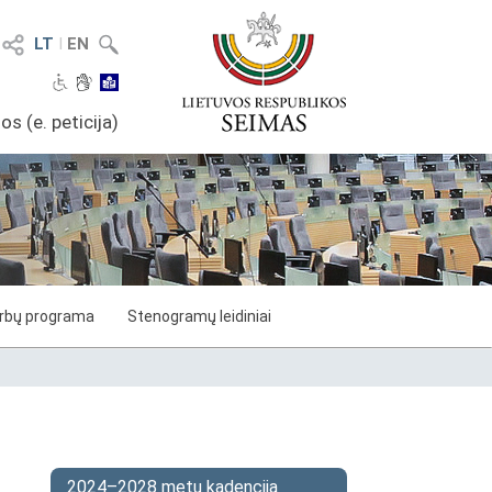
LT
I
EN
os (e. peticija)
arbų programa
Stenogramų leidiniai
2024–2028 metų kadencija