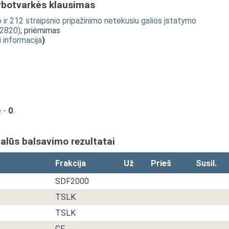
rbotvarkės klausimas
ir 212 straipsnio pripažinimo netekusiu galios įstatymo
2820)
; priėmimas
i informacija
)
ė -
0
.
ualūs balsavimo rezultatai
Frakcija
Už
Prieš
Susil.
SDF2000
TSLK
TSLK
CF