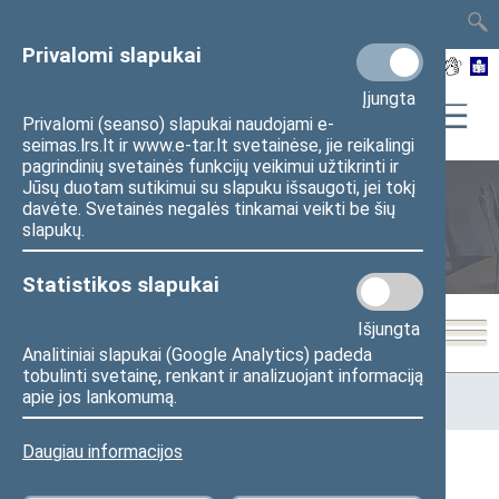
TAIS
TAR
LT
I
EN
Privalomi slapukai
Įjungta
Privalomi (seanso) slapukai naudojami e-
seimas.lrs.lt ir www.e-tar.lt svetainėse, jie reikalingi
pagrindinių svetainės funkcijų veikimui užtikrinti ir
Jūsų duotam sutikimui su slapuku išsaugoti, jei tokį
davėte. Svetainės negalės tinkamai veikti be šių
Seimo posėdžiai
slapukų.
Statistikos slapukai
Išjungta
Analitiniai slapukai (Google Analytics) padeda
tobulinti svetainę, renkant ir analizuojant informaciją
Pradžia
>
Seimo posėdžiai
>
Kadencijos
>
1996–2000 metų
apie jos lankomumą.
kadencija
>
9 eilinė
>
2000-10-12
>
Rytinis posėdis
Daugiau informacijos
Balsavimo rezultatai (2000-10-12,