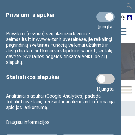
TAIS
TAR
LT
I
EN
Privalomi slapukai
Įjungta
Privalomi (seanso) slapukai naudojami e-
seimas.lrs.lt ir www.e-tar.lt svetainėse, jie reikalingi
pagrindinių svetainės funkcijų veikimui užtikrinti ir
Jūsų duotam sutikimui su slapuku išsaugoti, jei tokį
davėte. Svetainės negalės tinkamai veikti be šių
Seimo posėdžiai
slapukų.
Statistikos slapukai
Išjungta
Analitiniai slapukai (Google Analytics) padeda
tobulinti svetainę, renkant ir analizuojant informaciją
Pradžia
>
Seimo posėdžiai
>
Kadencijos
>
2000–2004 metų
apie jos lankomumą.
kadencija
>
2 eilinė
>
2001-07-05
>
Vakarinis posėdis
Daugiau informacijos
Balsavimo rezultatai (2001-07-05,