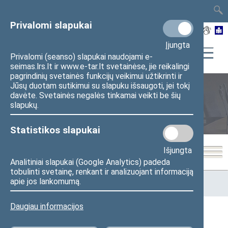
TAIS
TAR
LT
I
EN
Privalomi slapukai
Įjungta
Privalomi (seanso) slapukai naudojami e-
seimas.lrs.lt ir www.e-tar.lt svetainėse, jie reikalingi
pagrindinių svetainės funkcijų veikimui užtikrinti ir
Jūsų duotam sutikimui su slapuku išsaugoti, jei tokį
davėte. Svetainės negalės tinkamai veikti be šių
Seimo posėdžiai
slapukų.
Statistikos slapukai
Išjungta
Analitiniai slapukai (Google Analytics) padeda
tobulinti svetainę, renkant ir analizuojant informaciją
Pradžia
>
Seimo posėdžiai
>
Kadencijos
>
2000–2004 metų
apie jos lankomumą.
kadencija
>
3 eilinė
>
2001-09-11
>
Rytinis posėdis
Daugiau informacijos
Balsavimo rezultatai (2001-09-11,