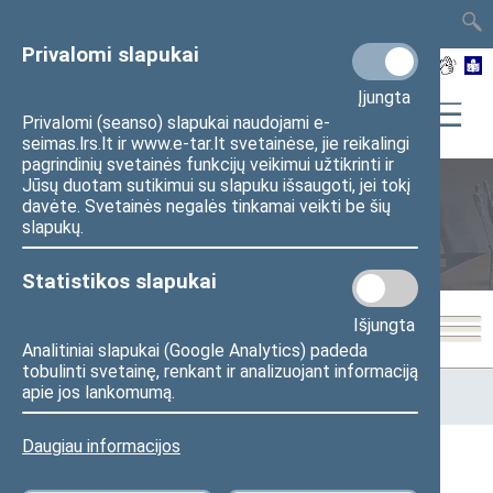
TAIS
TAR
LT
I
EN
Privalomi slapukai
Įjungta
Privalomi (seanso) slapukai naudojami e-
seimas.lrs.lt ir www.e-tar.lt svetainėse, jie reikalingi
pagrindinių svetainės funkcijų veikimui užtikrinti ir
Jūsų duotam sutikimui su slapuku išsaugoti, jei tokį
davėte. Svetainės negalės tinkamai veikti be šių
Seimo posėdžiai
slapukų.
Statistikos slapukai
Išjungta
Analitiniai slapukai (Google Analytics) padeda
tobulinti svetainę, renkant ir analizuojant informaciją
Pradžia
>
Seimo posėdžiai
>
Kadencijos
>
2000–2004 metų
apie jos lankomumą.
kadencija
>
3 eilinė
>
2001-11-15
>
Rytinis posėdis
Daugiau informacijos
Balsavimo rezultatai (2001-11-15,