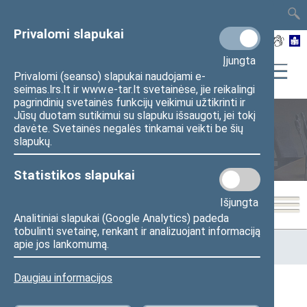
TAIS
TAR
LT
I
EN
Privalomi slapukai
Įjungta
Privalomi (seanso) slapukai naudojami e-
seimas.lrs.lt ir www.e-tar.lt svetainėse, jie reikalingi
pagrindinių svetainės funkcijų veikimui užtikrinti ir
Jūsų duotam sutikimui su slapuku išsaugoti, jei tokį
davėte. Svetainės negalės tinkamai veikti be šių
Seimo posėdžiai
slapukų.
Statistikos slapukai
Išjungta
Analitiniai slapukai (Google Analytics) padeda
tobulinti svetainę, renkant ir analizuojant informaciją
Pradžia
>
Seimo posėdžiai
>
Kadencijos
>
2000–2004 metų
apie jos lankomumą.
kadencija
>
3 eilinė
>
2001-12-20
>
Rytinis posėdis
Daugiau informacijos
Balsavimo rezultatai (2001-12-20,