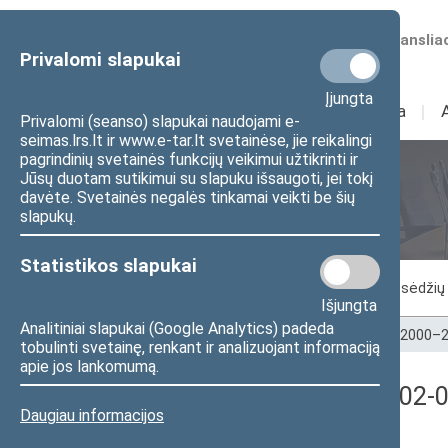
Numatomos transliac
Privalomi slapukai
Įjungta
Sudėtis
I
Veikla
I
Privalomi (seanso) slapukai naudojami e-
seimas.lrs.lt ir www.e-tar.lt svetainėse, jie reikalingi
pagrindinių svetainės funkcijų veikimui užtikrinti ir
Jūsų duotam sutikimui su slapuku išsaugoti, jei tokį
Seimo posėdžiai
davėte. Svetainės negalės tinkamai veikti be šių
slapukų.
Statistikos slapukai
Vykstantis posėdis
Posėdžiai
Posėdžių 
Išjungta
Analitiniai slapukai (Google Analytics) padeda
Pradžia
>
Seimo posėdžiai
>
Kadencijos
>
2000–2
tobulinti svetainę, renkant ir analizuojant informaciją
apie jos lankomumą.
Balsavimo rezultatai (2002-0
Daugiau informacijos