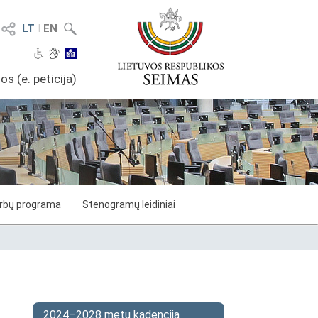
LT
I
EN
os (e. peticija)
arbų programa
Stenogramų leidiniai
2024–2028 metų kadencija