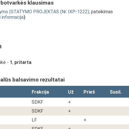
rbotvarkės klausimas
pildymo ĮSTATYMO PROJEKTAS (Nr. IXP-1222)
; pateikimas
i informacija
)
ą
aikė -
1
,
pritarta
.
ualūs balsavimo rezultatai
Frakcija
Už
Prieš
Susil.
SDKF
+
SDKF
+
LF
+
SDKF
+