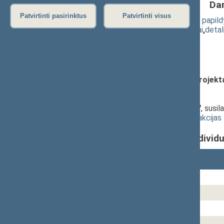
Da
Patvirtinti pasirinktus
Patvirtinti visus
Žemės įstatymo 17 straipsnio 1 dalies pa
(
dokumento tekstas
,
susiję dokumentai
,
detal
Pranešėjas(-ai):
Vytautas Landsbergis
Formuluotė:
dėl siūlymo atmesti šį projekt
Balsavimo laikas:
13:01:32
Balsavo Seimo narių:
68
iš
141
.
Balsavimo rezultatai: už -
40
, prieš -
27
, susil
Pateikti balsavimo rezultatus pagal frakcijas
Individ
Seimo narys(-ė)
Andriukaitis Vytenis Povilas
Babonienė Ona
Babravičius Gintautas
Balčytis Zigmantas