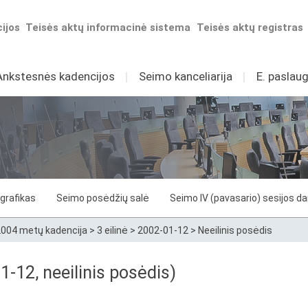
ijos
Teisės aktų informacinė sistema
Teisės aktų registras
Ankstesnės kadencijos
I
Seimo kanceliarija
I
E. paslaug
grafikas
Seimo posėdžių salė
Seimo IV (pavasario) sesijos d
004 metų kadencija
>
3 eilinė
>
2002-01-12
>
Neeilinis posėdis
1-12, neeilinis posėdis)