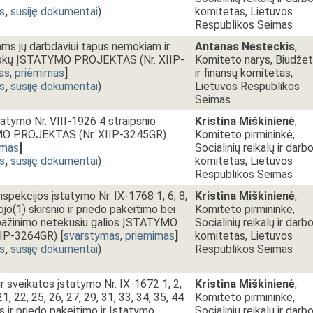
s
,
susiję dokumentai
)
komitetas, Lietuvos
Respublikos Seimas
ams jų darbdaviui tapus nemokiam ir
Antanas Nesteckis
,
šmokų ĮSTATYMO PROJEKTAS (Nr. XIIP-
Komiteto narys, Biudže
as
,
priėmimas
]
ir finansų komitetas,
s
,
susiję dokumentai
)
Lietuvos Respublikos
Seimas
tatymo Nr. VIII-1926 4 straipsnio
Kristina Miškinienė
,
MO PROJEKTAS (Nr. XIIP-3245GR)
Komiteto pirmininkė,
imas
]
Socialinių reikalų ir darb
s
,
susiję dokumentai
)
komitetas, Lietuvos
Respublikos Seimas
nspekcijos įstatymo Nr. IX-1768 1, 6, 8,
Kristina Miškinienė
,
ojo(1) skirsnio ir priedo pakeitimo bei
Komiteto pirmininkė,
ripažinimo netekusiu galios ĮSTATYMO
Socialinių reikalų ir darb
IIP-3264GR)
[
svarstymas
,
priėmimas
]
komitetas, Lietuvos
s
,
susiję dokumentai
)
Respublikos Seimas
r sveikatos įstatymo Nr. IX-1672 1, 2,
Kristina Miškinienė
,
 21, 22, 25, 26, 27, 29, 31, 33, 34, 35, 44
Komiteto pirmininkė,
us ir priedo pakeitimo ir Įstatymo
Socialinių reikalų ir darb