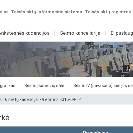
ijos
Teisės aktų informacinė sistema
Teisės aktų registras
Ankstesnės kadencijos
I
Seimo kanceliarija
I
E. paslaug
grafikas
Seimo posėdžių salė
Seimo IV (pavasario) sesijos d
016 metų kadencija
>
9 eilinė
>
2016-09-14
rkė
Pranešėjas