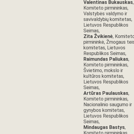
Valentinas Bukauskas
,
Komiteto pirmininkas,
Valstybės valdymo ir
savivaldybių komitetas,
Lietuvos Respublikos
Seimas,
Zita Žvikienė
, Komitet
pirmininkė, Žmogaus teis
komitetas, Lietuvos
Respublikos Seimas,
Raimundas Paliukas
,
Komiteto pirmininkas,
Švietimo, mokslo ir
kultūros komitetas,
Lietuvos Respublikos
Seimas,
Artūras Paulauskas
,
Komiteto pirmininkas,
Nacionalinio saugumo ir
gynybos komitetas,
Lietuvos Respublikos
Seimas,
Mindaugas Bastys
,
Komiteto pirmininkas,