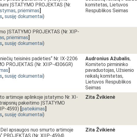
yriumi ĮSTATYMO PROJEKTAS (Nr.
komitetas, Lietuvos
rstymas
,
priėmimas
]
Respublikos Seimas
s
,
susiję dokumentai
)
inimo ĮSTATYMO PROJEKTAS (Nr. XIP-
as
,
priėmimas
]
s
,
susiję dokumentai
)
niečių teisinės padėties“ Nr. IX-2206
Audronius Ažubalis
,
MO PROJEKTAS (Nr. XIIP-4306GR)
Komiteto pirmininko
imas
]
pavaduotojas, Užsienio
s
,
susiję dokumentai
)
reikalų komitetas,
Lietuvos Respublikos
Seimas
 artimoje aplinkoje įstatymo Nr. XI-
Zita Žvikienė
9 straipsnių pakeitimo ĮSTATYMO
IP-4593)
[
pateikimas
]
s
,
susiję dokumentai
)
ėl apsaugos nuo smurto artimoje
Zita Žvikienė
imo“ PROJEKTAS (Nr. XIIP-4594)