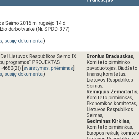
os Seimo 2016 m. rugsėjo 14 d.
ėdžio darbotvarkė (Nr. SPDD-377)
s
,
susiję dokumentai
)
ėl Lietuvos Respublikos Seimo IX
Bronius Bradauskas
,
darbų programos“ PROJEKTAS
Komiteto pirmininko
P-4680(2))
[
svarstymas
,
priėmimas
]
pavaduotojas, Biudžeto i
s
,
susiję dokumentai
)
finansų komitetas,
Lietuvos Respublikos
Seimas,
Remigijus Žemaitaitis
,
Komiteto pirmininkas,
Ekonomikos komitetas,
Lietuvos Respublikos
Seimas,
Gediminas Kirkilas
,
Komiteto pirmininkas,
Europos reikalų komitet
Lietuvos Respublikos