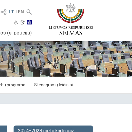
LT
I
EN
os (e. peticija)
arbų programa
Stenogramų leidiniai
2024–2028 metų kadencija