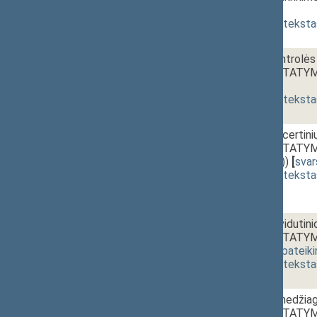
[
pateikimas
]
(
dokumento teksta
07.
16:40~17:00
Alkoholio kontrolės
pakeitimo ĮSTATY
[
pateikimas
]
(
dokumento teksta
08.
17:00~17:30
Teatrų ir koncertini
pakeitimo ĮSTATYMO
XIIP-3935(2))
[
sva
(
dokumento teksta
09.
17:30~17:45
Smulkiojo ir vidutin
pakeitimo ĮSTATYMO
XIIP-4612)
[
pateik
(
dokumento teksta
10a.
17:45~17:55
Nuodingųjų medžiag
pakeitimo ĮSTATYMO