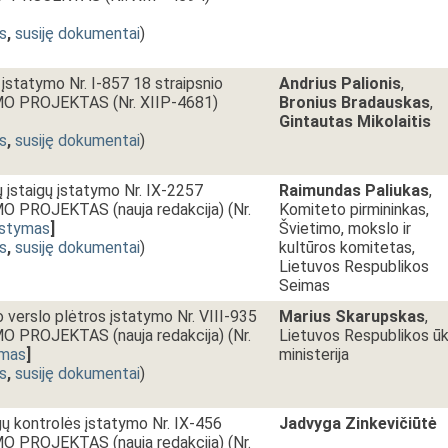
s
,
susiję dokumentai
)
 įstatymo Nr. I-857 18 straipsnio
Andrius Palionis
,
MO PROJEKTAS (Nr. XIIP-4681)
Bronius Bradauskas
,
Gintautas Mikolaitis
s
,
susiję dokumentai
)
ų įstaigų įstatymo Nr. IX-2257
Raimundas Paliukas
,
 PROJEKTAS (nauja redakcija) (Nr.
Komiteto pirmininkas,
rstymas
]
Švietimo, mokslo ir
s
,
susiję dokumentai
)
kultūros komitetas,
Lietuvos Respublikos
Seimas
io verslo plėtros įstatymo Nr. VIII-935
Marius Skarupskas
,
 PROJEKTAS (nauja redakcija) (Nr.
Lietuvos Respublikos ūk
imas
]
ministerija
s
,
susiję dokumentai
)
ų kontrolės įstatymo Nr. IX-456
Jadvyga Zinkevičiūtė
 PROJEKTAS (nauja redakcija) (Nr.