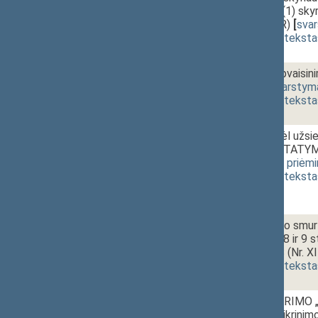
papildymo V(1) sk
XIIP-3243GR)
[
sva
(
dokumento teksta
04.
15:50~16:10
Pagalbinio apvais
2502GR)
[
svarstym
(
dokumento teksta
05.
16:10~16:30
Įstatymo „Dėl užsie
pakeitimo ĮSTATY
[
svarstymas
,
priėm
(
dokumento teksta
06a.
16:30~18:40
Apsaugos nuo smurto
1425 4, 5, 7, 8 ir 
PROJEKTAS (Nr. XI
(
dokumento teksta
06b.
Seimo NUTARIMO „D
aplinkoje užtikrin