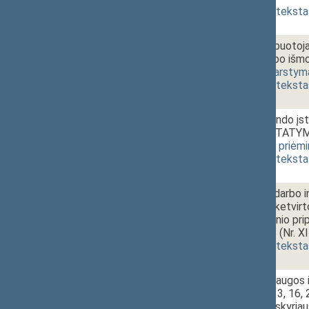
(
dokumento teksta
03b.
Garantijų darbuotoj
ilgalaikio darbo i
4524GR)
[
svarstym
(
dokumento teksta
03c.
Garantinio fondo įs
pakeitimo ĮSTATY
[
svarstymas
,
priėm
(
dokumento teksta
03d.
Valstybinės darbo i
9 straipsnių, ketvirt
13(1) straipsnio p
PROJEKTAS (Nr. X
(
dokumento teksta
03e.
Darbuotojų saugos i
3, 9, 10, 12, 13, 16,
straipsnių, V skyria