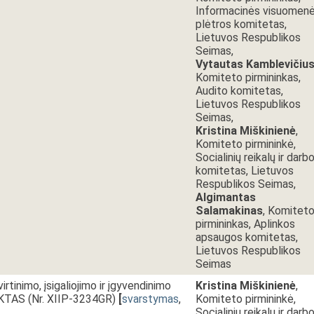
Informacinės visuomen
plėtros komitetas,
Lietuvos Respublikos
Seimas,
Vytautas Kamblevičiu
Komiteto pirmininkas,
Audito komitetas,
Lietuvos Respublikos
Seimas,
Kristina Miškinienė
,
Komiteto pirmininkė,
Socialinių reikalų ir darb
komitetas, Lietuvos
Respublikos Seimas,
Algimantas
Salamakinas
, Komitet
pirmininkas, Aplinkos
apsaugos komitetas,
Lietuvos Respublikos
Seimas
tinimo, įsigaliojimo ir įgyvendinimo
Kristina Miškinienė
,
AS (Nr. XIIP-3234GR)
[
svarstymas
,
Komiteto pirmininkė,
Socialinių reikalų ir darb