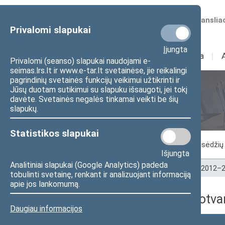
Numatomos transliac
Privalomi slapukai
Įjungta
Sudėtis
I
Veikla
I
Privalomi (seanso) slapukai naudojami e-
seimas.lrs.lt ir www.e-tar.lt svetainėse, jie reikalingi
pagrindinių svetainės funkcijų veikimui užtikrinti ir
Jūsų duotam sutikimui su slapuku išsaugoti, jei tokį
Seimo posėdžiai
davėte. Svetainės negalės tinkamai veikti be šių
slapukų.
Statistikos slapukai
Vykstantis posėdis
Posėdžiai
Posėdžių 
Išjungta
Analitiniai slapukai (Google Analytics) padeda
Pradžia
>
Seimo posėdžiai
>
Kadencijos
>
2012–2
tobulinti svetainę, renkant ir analizuojant informaciją
apie jos lankomumą.
2016-09-14 dienos darbotva
Daugiau informacijos
Numeris
Laikas
Klausimas