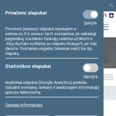
TAIS
TAR
LT
I
EN
Privalomi slapukai
Įjungta
Privalomi (seanso) slapukai naudojami e-
seimas.lrs.lt ir www.e-tar.lt svetainėse, jie reikalingi
pagrindinių svetainės funkcijų veikimui užtikrinti ir
Jūsų duotam sutikimui su slapuku išsaugoti, jei tokį
davėte. Svetainės negalės tinkamai veikti be šių
Seimo posėdžiai
slapukų.
Statistikos slapukai
Išjungta
Analitiniai slapukai (Google Analytics) padeda
tobulinti svetainę, renkant ir analizuojant informaciją
Pradžia
>
Seimo posėdžiai
>
Kadencijos
>
2012–2016 metų
apie jos lankomumą.
kadencija
>
9 eilinė
>
2016-09-27
Daugiau informacijos
2016-09-27 dienos darbotvarkė