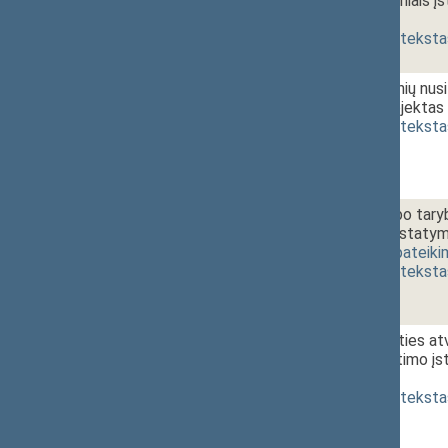
26(1) straipsniais į
[
pateikimas
]
(
dokumento teksta
1 - 9c.
Administracinių nu
įstatymo projektas 
(
dokumento teksta
1 - 10.
12:20~12:40
Europos darbo taryb
straispnių ir Įstat
XIIIP-438)
[
pateiki
(
dokumento teksta
1 - 11a.
12:40~13:00
Paramos mirties atve
priedo pakeitimo įs
[
pateikimas
]
(
dokumento teksta