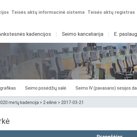
ijos
Teisės aktų informacinė sistema
Teisės aktų registras
Ankstesnės kadencijos
I
Seimo kanceliarija
I
E. paslaug
grafikas
Seimo posėdžių salė
Seimo IV (pavasario) sesijos d
020 metų kadencija
>
2 eilinė
>
2017-03-21
rkė
Pranešėjas