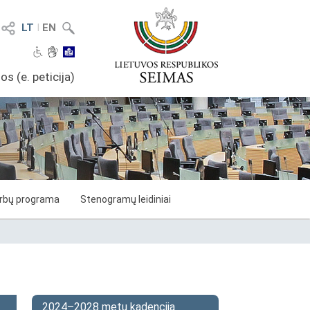
LT
I
EN
os (e. peticija)
arbų programa
Stenogramų leidiniai
2024–2028 metų kadencija