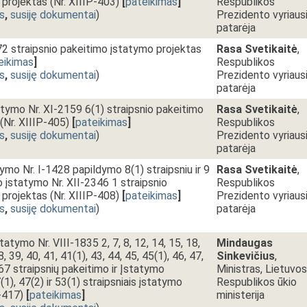
projektas (Nr. XIIIP-403)
[
pateikimas
]
Respublikos
s
,
susiję dokumentai
)
Prezidento vyriausi
patarėja
.72 straipsnio pakeitimo įstatymo projektas
Rasa Svetikaitė
,
eikimas
]
Respublikos
s
,
susiję dokumentai
)
Prezidento vyriausi
patarėja
atymo Nr. XI-2159 6(1) straipsnio pakeitimo
Rasa Svetikaitė
,
(Nr. XIIIP-405)
[
pateikimas
]
Respublikos
s
,
susiję dokumentai
)
Prezidento vyriausi
patarėja
tymo Nr. I-1428 papildymo 8(1) straipsniu ir 9
Rasa Svetikaitė
,
o įstatymo Nr. XII-2346 1 straipsnio
Respublikos
projektas (Nr. XIIIP-408)
[
pateikimas
]
Prezidento vyriausi
s
,
susiję dokumentai
)
patarėja
tatymo Nr. VIII-1835 2, 7, 8, 12, 14, 15, 18,
Mindaugas
8, 39, 40, 41, 41(1), 43, 44, 45, 45(1), 46, 47,
Sinkevičius
,
r 67 straipsnių pakeitimo ir Įstatymo
Ministras, Lietuvos
1), 47(2) ir 53(1) straipsniais įstatymo
Respublikos ūkio
-417)
[
pateikimas
]
ministerija