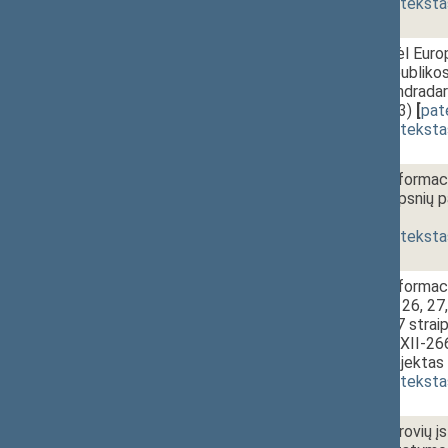
(
dokumento teksta
1 - 6.
10:55~11:05
Įstatymo „Dėl Europo
Afrikos Respublikos
plėtros ir bendradar
(Nr. XIIIP-383)
[
pat
(
dokumento teksta
1 - 7a.
11:05~11:35
Valstybės informaci
25 ir 29 straipsnių 
[
pateikimas
]
(
dokumento teksta
1 - 7b.
Valstybės informaci
2, 10, 11, 18, 26, 27
pakeitimo, 37 straip
įstatymo Nr. XII-266
įstatymo projektas 
(
dokumento teksta
1 - 7c.
Akcinių bendrovių į