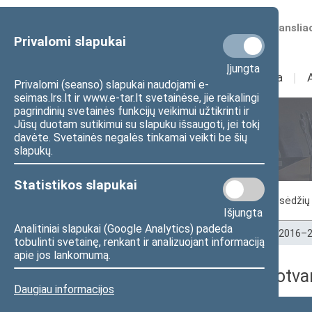
Numatomos transliac
Privalomi slapukai
Įjungta
Sudėtis
I
Veikla
I
Privalomi (seanso) slapukai naudojami e-
seimas.lrs.lt ir www.e-tar.lt svetainėse, jie reikalingi
pagrindinių svetainės funkcijų veikimui užtikrinti ir
Jūsų duotam sutikimui su slapuku išsaugoti, jei tokį
Seimo posėdžiai
davėte. Svetainės negalės tinkamai veikti be šių
slapukų.
Statistikos slapukai
Vykstantis posėdis
Posėdžiai
Posėdžių 
Išjungta
Analitiniai slapukai (Google Analytics) padeda
Pradžia
>
Seimo posėdžiai
>
Kadencijos
>
2016–2
tobulinti svetainę, renkant ir analizuojant informaciją
apie jos lankomumą.
2017-03-21 dienos darbotva
Daugiau informacijos
Numeris
Laikas
Klausimas