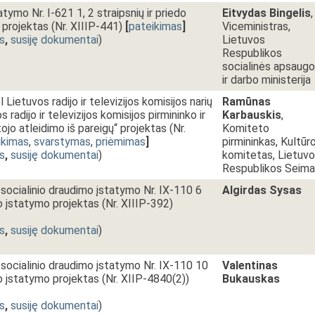
ymo Nr. I-621 1, 2 straipsnių ir priedo
Eitvydas Bingelis
,
projektas (Nr. XIIIP-441)
[
pateikimas
]
Viceministras,
s
,
susiję dokumentai
)
Lietuvos
Respublikos
socialinės apsaug
ir darbo ministerija
Lietuvos radijo ir televizijos komisijos narių
Ramūnas
 radijo ir televizijos komisijos pirmininko ir
Karbauskis
,
jo atleidimo iš pareigų“ projektas (Nr.
Komiteto
ikimas
,
svarstymas
,
priėmimas
]
pirmininkas, Kultūr
s
,
susiję dokumentai
)
komitetas, Lietuv
Respublikos Seim
 socialinio draudimo įstatymo Nr. IX-110 6
Algirdas Sysas
o įstatymo projektas (Nr. XIIIP-392)
s
,
susiję dokumentai
)
 socialinio draudimo įstatymo Nr. IX-110 10
Valentinas
o įstatymo projektas (Nr. XIIP-4840(2))
Bukauskas
s
,
susiję dokumentai
)