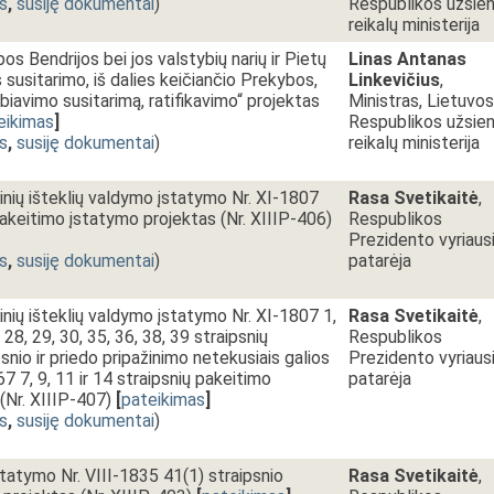
s
,
susiję dokumentai
)
Respublikos užsien
reikalų ministerija
s Bendrijos bei jos valstybių narių ir Pietų
Linas Antanas
 susitarimo, iš dalies keičiančio Prekybos,
Linkevičius
,
biavimo susitarimą, ratifikavimo“ projektas
Ministras, Lietuvos
eikimas
]
Respublikos užsien
s
,
susiję dokumentai
)
reikalų ministerija
nių išteklių valdymo įstatymo Nr. XI-1807
Rasa Svetikaitė
,
pakeitimo įstatymo projektas (Nr. XIIIP-406)
Respublikos
Prezidento vyriausi
s
,
susiję dokumentai
)
patarėja
nių išteklių valdymo įstatymo Nr. XI-1807 1,
Rasa Svetikaitė
,
, 28, 29, 30, 35, 36, 38, 39 straipsnių
Respublikos
snio ir priedo pripažinimo netekusiais galios
Prezidento vyriausi
7 7, 9, 11 ir 14 straipsnių pakeitimo
patarėja
(Nr. XIIIP-407)
[
pateikimas
]
s
,
susiję dokumentai
)
statymo Nr. VIII-1835 41(1) straipsnio
Rasa Svetikaitė
,