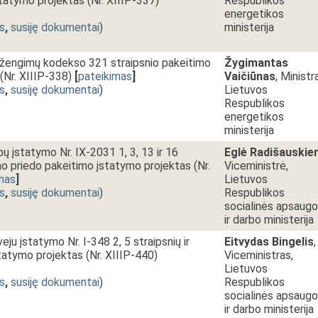
statymo projektas (Nr. XIIIP-337)
Respublikos
energetikos
s
,
susiję dokumentai
)
ministerija
sižengimų kodekso 321 straipsnio pakeitimo
Žygimantas
(Nr. XIIIP-338)
[
pateikimas
]
Vaičiūnas
, Ministr
s
,
susiję dokumentai
)
Lietuvos
Respublikos
energetikos
ministerija
ų įstatymo Nr. IX-2031 1, 3, 13 ir 16
Eglė Radišauskie
ymo priedo pakeitimo įstatymo projektas (Nr.
Viceministrė,
mas
]
Lietuvos
s
,
susiję dokumentai
)
Respublikos
socialinės apsaug
ir darbo ministerija
ju įstatymo Nr. I-348 2, 5 straipsnių ir
Eitvydas Bingelis
,
tatymo projektas (Nr. XIIIP-440)
Viceministras,
Lietuvos
s
,
susiję dokumentai
)
Respublikos
socialinės apsaug
ir darbo ministerija