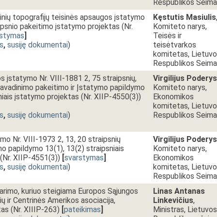
Respublikos Seim
minių topografijų teisinės apsaugos įstatymo
Kęstutis Masiulis
ipsnio pakeitimo įstatymo projektas (Nr.
Komiteto narys,
rstymas
]
Teisės ir
s
,
susiję dokumentai
)
teisėtvarkos
komitetas, Lietuv
Respublikos Seim
s įstatymo Nr. VIII-1881 2, 75 straipsnių,
Virgilijus Poderys
 pavadinimo pakeitimo ir Įstatymo papildymo
Komiteto narys,
niais įstatymo projektas (Nr. XIIP-4550(3))
Ekonomikos
komitetas, Lietuv
s
,
susiję dokumentai
)
Respublikos Seim
mo Nr. VIII-1973 2, 13, 20 straipsnių
Virgilijus Poderys
mo papildymo 13(1), 13(2) straipsniais
Komiteto narys,
(Nr. XIIP-4551(3))
[
svarstymas
]
Ekonomikos
s
,
susiję dokumentai
)
komitetas, Lietuv
Respublikos Seim
arimo, kuriuo steigiama Europos Sąjungos
Linas Antanas
rių ir Centrinės Amerikos asociacija,
Linkevičius
,
tas (Nr. XIIIP-263)
[
pateikimas
]
Ministras, Lietuvos