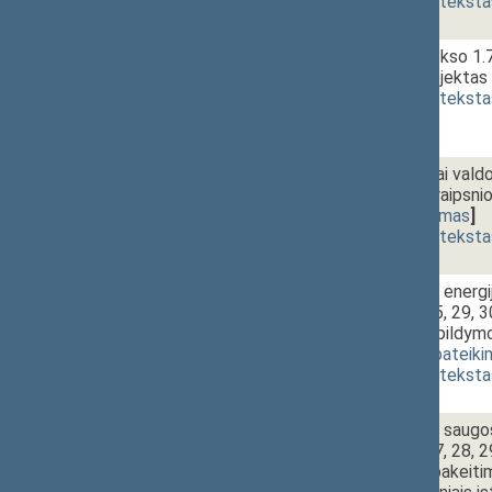
(
dokumento teksta
1 - 8b.
Civilinio kodekso 1.
įstatymo projektas 
(
dokumento teksta
1 - 8c.
Centralizuotai vald
XII-791 4 straipsni
419)
[
pateikimas
]
(
dokumento teksta
1 - 9a.
12:00~12:20
Branduolinės energij
22, 23, 24, 25, 29, 3
Įstatymo papildymo 
XIIIP-336)
[
pateiki
(
dokumento teksta
1 - 9b.
Branduolinės saugos 
24, 25, 26, 27, 28, 2
pavadinimo pakeitim