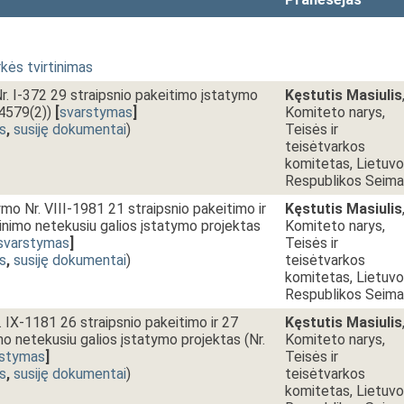
kės tvirtinimas
. I-372 29 straipsnio pakeitimo įstatymo
Kęstutis Masiulis
-4579(2))
[
svarstymas
]
Komiteto narys,
s
,
susiję dokumentai
)
Teisės ir
teisėtvarkos
komitetas, Lietuv
Respublikos Seim
ymo Nr. VIII-1981 21 straipsnio pakeitimo ir
Kęstutis Masiulis
žinimo netekusiu galios įstatymo projektas
Komiteto narys,
svarstymas
]
Teisės ir
s
,
susiję dokumentai
)
teisėtvarkos
komitetas, Lietuv
Respublikos Seim
. IX-1181 26 straipsnio pakeitimo ir 27
Kęstutis Masiulis
mo netekusiu galios įstatymo projektas (Nr.
Komiteto narys,
rstymas
]
Teisės ir
s
,
susiję dokumentai
)
teisėtvarkos
komitetas, Lietuv