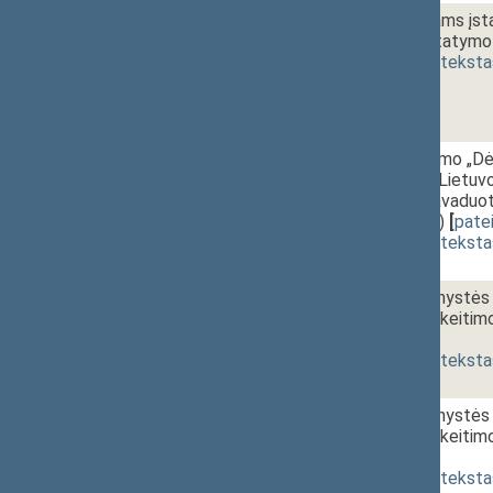
1 - 11b.
Išmokų vaikams įstat
pakeitimo įstatymo 
(
dokumento teksta
1 - 12.
13:00~13:30
Seimo nutarimo „Dėl 
paskyrimo ir Lietuvos
pirmininko pavaduoto
XIIIP-464(2))
[
pate
(
dokumento teksta
r - 1.
Ligos ir motinystės
straipsnio pakeitim
[
pateikimas
]
(
dokumento teksta
r - 2.
Ligos ir motinystės
straipsnio pakeitim
[
pateikimas
]
(
dokumento teksta