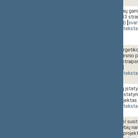
1 - 2d.
Puslaidininkinių ga
Nr. VIII-791 13 stra
XIIP-4581(2))
[
sva
(
dokumento teksta
1 - 3.
10:25~10:35
Elektros energetiko
dvyliktojo skirsnio
75(1), 75(2) straips
[
svarstymas
]
(
dokumento teksta
1 - 4.
10:35~10:45
Gamtinių dujų įstaty
pakeitimo ir Įstaty
įstatymo projektas 
(
dokumento teksta
1 - 5.
10:45~10:55
Įstatymo „Dėl susit
bei jos valstybių na
ratifikavimo“ projek