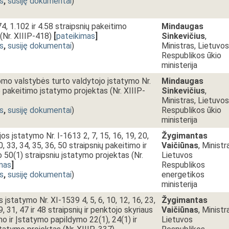
s
,
susiję dokumentai
)
74, 1.102 ir 4.58 straipsnių pakeitimo
Mindaugas
(Nr. XIIIP-418)
[
pateikimas
]
Sinkevičius
,
s
,
susiję dokumentai
)
Ministras, Lietuvos
Respublikos ūkio
ministerija
omo valstybės turto valdytojo įstatymo Nr.
Mindaugas
o pakeitimo įstatymo projektas (Nr. XIIIP-
Sinkevičius
,
Ministras, Lietuvos
s
,
susiję dokumentai
)
Respublikos ūkio
ministerija
os įstatymo Nr. I-1613 2, 7, 15, 16, 19, 20,
Žygimantas
0, 33, 34, 35, 36, 50 straipsnių pakeitimo ir
Vaičiūnas
, Ministr
50(1) straipsniu įstatymo projektas (Nr.
Lietuvos
mas
]
Respublikos
s
,
susiję dokumentai
)
energetikos
ministerija
įstatymo Nr. XI-1539 4, 5, 6, 10, 12, 16, 23,
Žygimantas
9, 31, 47 ir 48 straipsnių ir penktojo skyriaus
Vaičiūnas
, Ministr
o ir Įstatymo papildymo 22(1), 24(1) ir
Lietuvos