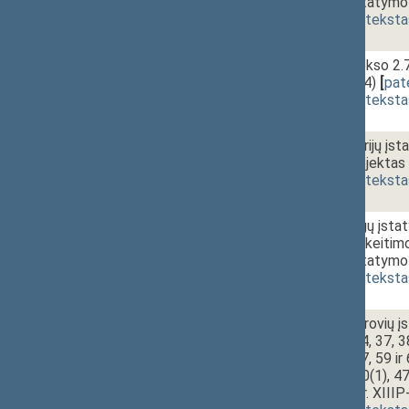
pakeitimo įstatymo 
(
dokumento teksta
1 - 7d.
Civilinio kodekso 2
(Nr. XIIIP-404)
[
pat
(
dokumento teksta
1 - 7e.
Mažųjų bendrijų įst
įstatymo projektas 
(
dokumento teksta
1 - 7f.
Viešųjų įstaigų įsta
straipsnio pakeitim
pakeitimo įstatymo 
(
dokumento teksta
1 - 8a.
11:35~12:00
Akcinių bendrovių įs
20, 28, 32, 34, 37, 3
51, 52, 54, 57, 59 i
papildymo 40(1), 47(
projektas (Nr. XIIIP