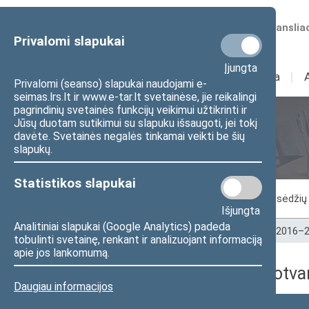
Numatomos transliac
Privalomi slapukai
Įjungta
Sudėtis
I
Veikla
I
Privalomi (seanso) slapukai naudojami e-
seimas.lrs.lt ir www.e-tar.lt svetainėse, jie reikalingi
pagrindinių svetainės funkcijų veikimui užtikrinti ir
Jūsų duotam sutikimui su slapuku išsaugoti, jei tokį
Seimo posėdžiai
davėte. Svetainės negalės tinkamai veikti be šių
slapukų.
Statistikos slapukai
Vykstantis posėdis
Posėdžiai
Posėdžių 
Išjungta
Analitiniai slapukai (Google Analytics) padeda
Pradžia
>
Seimo posėdžiai
>
Kadencijos
>
2016–2
tobulinti svetainę, renkant ir analizuojant informaciją
apie jos lankomumą.
2017-05-02 dienos darbotva
Daugiau informacijos
Numeris
Laikas
Klausimas