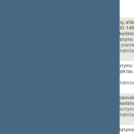
1 - 2e.
Viešųjų pirkimų, atl
įstatymo Nr. XI-1491 
straipsnių pakeitim
straipsniu įstatymo
[
svarstymas
,
priėm
(
dokumento teksta
1 - 2f.
Paslaugų įstatymo 
įstatymo projektas
priėmimas
]
(
dokumento teksta
1 - 2g.
Valstybės ir saviva
straipsnio pakeitim
3758GR)
[
svarstym
(
dokumento teksta
1 - 2h.
Investicijų įstatymo