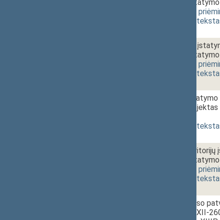
pakeitimo įstatymo
[
svarstymas
,
priėm
(
dokumento teksta
1 - 2i.
Šilumos ūkio įstaty
pakeitimo įstatymo
[
svarstymas
,
priėm
(
dokumento teksta
1 - 2j.
Statybos įstatymo N
įstatymo projektas
priėmimas
]
(
dokumento teksta
1 - 2k.
Saugomų teritorijų 
pakeitimo įstatymo
[
svarstymas
,
priėm
(
dokumento teksta
1 - 3a.
11:00~12:00
Darbo kodekso patvir
įstatymo Nr. XII-26