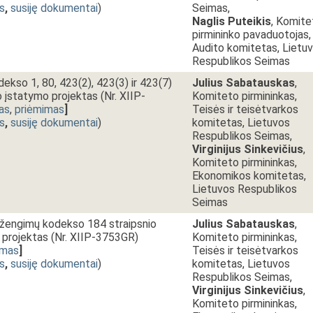
s
,
susiję dokumentai
)
Seimas,
Naglis Puteikis
, Komite
pirmininko pavaduotojas,
Audito komitetas, Lietu
Respublikos Seimas
dekso 1, 80, 423(2), 423(3) ir 423(7)
Julius Sabatauskas
,
o įstatymo projektas (Nr. XIIP-
Komiteto pirmininkas,
as
,
priėmimas
]
Teisės ir teisėtvarkos
s
,
susiję dokumentai
)
komitetas, Lietuvos
Respublikos Seimas,
Virginijus Sinkevičius
,
Komiteto pirmininkas,
Ekonomikos komitetas,
Lietuvos Respublikos
Seimas
sižengimų kodekso 184 straipsnio
Julius Sabatauskas
,
 projektas (Nr. XIIP-3753GR)
Komiteto pirmininkas,
imas
]
Teisės ir teisėtvarkos
s
,
susiję dokumentai
)
komitetas, Lietuvos
Respublikos Seimas,
Virginijus Sinkevičius
,
Komiteto pirmininkas,