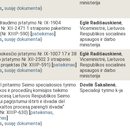
ministerija
s
,
susiję dokumentai
)
draudimo įstatymo Nr. IX-1904
Eglė Radišauskienė
,
Nr. XII-2471 1 straipsnio pakeitimo
Viceministrė, Lietuvos
(Nr. XIIIP-590)
[
pateikimas
]
Respublikos socialinės
s
,
susiję dokumentai
)
apsaugos ir darbo
ministerija
okesčio įstatymo Nr. IX-1007 17 ir 38
Eglė Radišauskienė
,
o įstatymo Nr. XII-2502 3 straipsnio
Viceministrė, Lietuvos
projektas (Nr. XIIIP-591)
[
pateikimas
]
Respublikos socialinės
s
,
susiję dokumentai
)
apsaugos ir darbo
ministerija
 pritarimo Seimo specialiosios tyrimo
Dovilė Šakalienė
,
kos ir procedūrų komisijos teikimo
Specialioji tyrimo k-ja
rocesą Lietuvos Respublikos Seimo
i pagrįstumui ištirti ir išvadai dėl
kaltos procesą parengti išvadai“
(Nr. XIIIP-630)
[
pateikimas
,
mas
]
s
,
susiję dokumentai
)