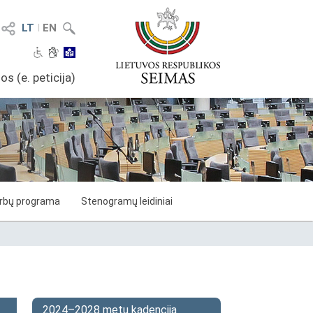
LT
I
EN
os (e. peticija)
arbų programa
Stenogramų leidiniai
2024–2028 metų kadencija