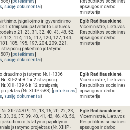
-586)
[
pateikimas
]
Respublikos socialinės
s
,
susiję dokumentai
)
apsaugos ir darbo
ministerija
tinimo, įsigaliojimo ir įgyvendinimo
Eglė Radišauskienė
,
03 1 straipsniu patvirtinto Lietuvos
Viceministrė, Lietuvos
odekso 21, 23, 31, 32, 40, 43, 48, 52,
Respublikos socialinės
79, 112, 114, 115, 117, 120, 127, 144,
apsaugos ir darbo
 181, 185, 195, 197, 204, 209, 221,
ministerija
2 straipsnių pakeitimo įstatymo
-587)
[
pateikimas
]
s
,
susiję dokumentai
)
nio draudimo įstatymo Nr. I-1336
Eglė Radišauskienė
,
r. XII-2508 1 ir 2 straipsnių
Viceministrė, Lietuvos
r. XIII-139 6 ir 12 straipsnių
Respublikos socialinės
projektas (Nr. XIIIP-588)
[
pateikimas
]
apsaugos ir darbo
s
,
susiję dokumentai
)
ministerija
r. XII-2470 9, 12, 13, 16, 20, 22, 23,
Eglė Radišauskienė
,
2, 33, 36, 37, 39, 40, 41, 42, 46, 48, 56,
Viceministrė, Lietuvos
ių pakeitimo ir Įstatymo papildymo
Respublikos socialinės
psniais įstatymo projektas (Nr. XIIIP-
apsaugos ir darbo