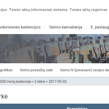
ijos
Teisės aktų informacinė sistema
Teisės aktų registras
Ankstesnės kadencijos
I
Seimo kanceliarija
I
E. paslaug
grafikas
Seimo posėdžių salė
Seimo IV (pavasario) sesijos d
020 metų kadencija
>
2 eilinė
>
2017-05-02
rkė
Pranešėjas