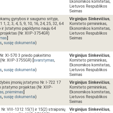
Ekonomikos komitetas,
Lietuvos Respublikos
Seimas
iekamų gynybos ir saugumo srityje,
Virginijus Sinkevičius
,
1, 2, 3, 4, 5, 9, 10, 16, 24, 25, 32, 64
Komiteto pirmininkas,
o ir Įstatymo papildymo nauju 64
Ekonomikos komitetas,
 projektas (Nr. XIIP-3754GR)
Lietuvos Respublikos
imas
]
Seimas
s
,
susiję dokumentai
)
Nr. XI-570 3 priedo pakeitimo
Virginijus Sinkevičius
,
 (Nr. XIIP-3755GR)
[
svarstymas
,
Komiteto pirmininkas,
Ekonomikos komitetas,
s
,
susiję dokumentai
)
Lietuvos Respublikos
Seimas
ldybės įmonių įstatymo Nr. I-722 17
Virginijus Sinkevičius
,
o įstatymo projektas (Nr. XIIP-
Komiteto pirmininkas,
as
,
priėmimas
]
Ekonomikos komitetas,
s
,
susiję dokumentai
)
Lietuvos Respublikos
Seimas
 Nr. VIII-1312 15(1) ir 15(2) straipsnių
Virginijus Sinkevičius
,