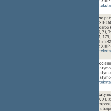
projektas (Nr. XIIIP
(
dokumento teksta
1 - 3b.
Darbo kodekso patvir
įstatymo Nr. XII-26
Respublikos darbo k
53, 57, 63, 65, 71, 
147, 169, 171, 179,
237, 240, 241 ir 24
projektas (Nr. XIIIP
(
dokumento teksta
1 - 3c.
Valstybinio sociali
pakeitimo įstatymo N
pakeitimo įstatymo N
pakeitimo įstatymo 
(
dokumento teksta
1 - 3d.
Užimtumo įstatymo N
24, 25, 28, 29, 31, 3
57, 58, 60 straipsn
10(1) ir 39(1) strai