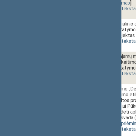
589)
[
pateikimas
]
(
dokumento teksta
1 - 3e.
Nedarbo socialinio 
pakeitimo įstatymo 
įstatymo projektas 
(
dokumento teksta
1 - 3f.
Gyventojų pajamų m
straipsnių pakeitim
pakeitimo įstatymo 
(
dokumento teksta
1 - 4a.
12:00~12:40
Seimo nutarimo „Dėl
komisijos Seimo eti
pradėti apkaltos p
nariui Kęstučiui Pūku
pagrindo pradėti ap
projektas + išvada 
svarstymas
,
priėmi
(
dokumento teksta