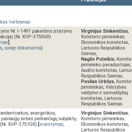
kės tvirtinimas
atymo Nr. I-1491 pakeitimo įstatymo
Virginijus Sinkevičius
,
dakcija) (Nr. XIIP-3750GR)
Komiteto pirmininkas,
imas
]
Ekonomikos komitetas,
s
,
susiję dokumentai
)
Lietuvos Respublikos
Seimas,
Naglis Puteikis
, Komite
pirmininko pavaduotojas,
Audito komitetas, Lietu
Respublikos Seimas,
Povilas Urbšys
, Komite
pirmininkas, Valstybės
valdymo ir savivaldybių
komitetas, Lietuvos
Respublikos Seimas
vandentvarkos, energetikos,
Virginijus Sinkevičius
,
 paslaugų srities perkančiųjų subjektų
Komiteto pirmininkas,
 (Nr. XIIP-3751GR)
[
svarstymas
,
Ekonomikos komitetas,
Lietuvos Respublikos