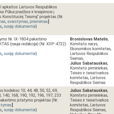
l apkaltos Lietuvos Respublikos
ui Pūkui pradžios ir kreipimosi į
 Konstitucinį Teismą“ projektas (Nr.
mas
,
svarstymas
,
priėmimas
]
s
,
susiję dokumentai
)
atymo Nr. IX-1804 pakeitimo
Bronislovas Matelis
,
S (nauja redakcija) (Nr. XIIP-4722)
Komiteto narys,
Ekonomikos komitetas,
s
,
susiję dokumentai
)
Lietuvos Respublikos
Seimas,
Julius Sabatauskas
,
Komiteto pirmininkas,
Teisės ir teisėtvarkos
komitetas, Lietuvos
Respublikos Seimas
 kodekso 10, 44, 48, 50, 52, 69,
Julius Sabatauskas
,
8, 140, 168, 190, 192, 196, 197, 233
Komiteto pirmininkas,
 pakeitimo įstatymo projektas (Nr.
Teisės ir teisėtvarkos
stymas
]
komitetas, Lietuvos
s
,
susiję dokumentai
)
Respublikos Seimas,