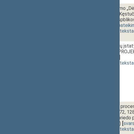
1 - 4b.
Seimo nutarimo „Dė
Seimo nariui Kęstuči
Lietuvos Respblikos
XIIIP-631)
[
pateiki
(
dokumento teksta
1 - 5.
12:40~12:55
Ūkinių bendrijų įst
ĮSTATYMO PROJEKTA
[
svarstymas
]
(
dokumento teksta
1 - 6a.
12:55~13:10
Baudžiamojo proceso
69(1), 71(1), 72, 12
straipsnių ir priedo
XIIIP-115(2))
[
svar
(
dokumento teksta