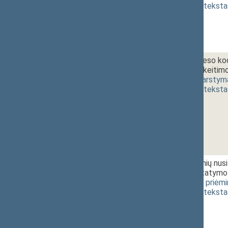
(
dokumento teksta
1 - 2c.
Civilinio proceso ko
straipsnių pakeitim
3752GR)
[
svarstym
(
dokumento teksta
1 - 2d.
Administracinių nu
pakeitimo įstatymo
[
svarstymas
,
priėm
(
dokumento teksta