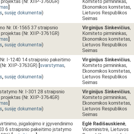
 projektas (Nr. XIIP-3760GR)
Komiteto pirmininkas,
imas
]
Ekonomikos komitetas,
s
,
susiję dokumentai
)
Lietuvos Respublikos
Seimas
mo Nr. IX-1565 37 straipsnio
Virginijus Sinkevičius
,
 projektas (Nr. XIIP-3761GR)
Komiteto pirmininkas,
imas
]
Ekonomikos komitetas,
s
,
susiję dokumentai
)
Lietuvos Respublikos
Seimas
r. I-1240 14 straipsnio pakeitimo
Virginijus Sinkevičius
,
 (Nr. XIIP-3763GR)
[
svarstymas
,
Komiteto pirmininkas,
Ekonomikos komitetas,
s
,
susiję dokumentai
)
Lietuvos Respublikos
Seimas
įstatymo Nr. I-301 28 straipsnio
Virginijus Sinkevičius
,
 projektas (Nr. XIIP-3764GR)
Komiteto pirmininkas,
imas
]
Ekonomikos komitetas,
s
,
susiję dokumentai
)
Lietuvos Respublikos
Seimas
tinimo, įsigaliojimo ir įgyvendinimo
Eglė Radišauskienė
,
03 6 straipsnio pakeitimo įstatymo
Viceministrė, Lietuvos