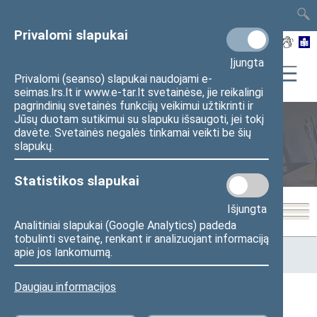
TAIS
TAR
LT
I
EN
Privalomi slapukai
Įjungta
Privalomi (seanso) slapukai naudojami e-
seimas.lrs.lt ir www.e-tar.lt svetainėse, jie reikalingi
pagrindinių svetainės funkcijų veikimui užtikrinti ir
Jūsų duotam sutikimui su slapuku išsaugoti, jei tokį
davėte. Svetainės negalės tinkamai veikti be šių
Seimo posėdžiai
slapukų.
Statistikos slapukai
Išjungta
Analitiniai slapukai (Google Analytics) padeda
tobulinti svetainę, renkant ir analizuojant informaciją
Pradžia
>
Seimo posėdžiai
>
Kadencijos
>
2020–2024 metų
apie jos lankomumą.
kadencija
>
2 eilinė
>
2021-06-15
Daugiau informacijos
2021-06-15 dienos darbotvarkė