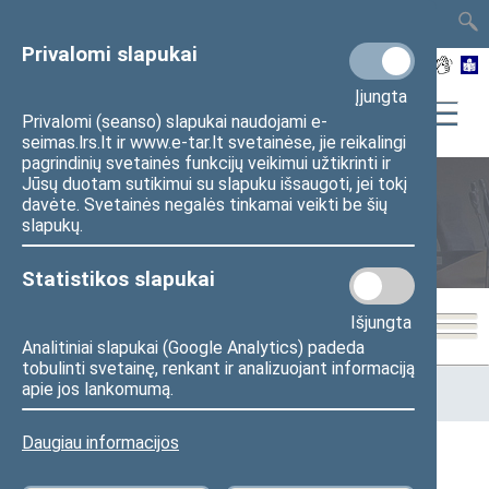
TAIS
TAR
LT
I
EN
Privalomi slapukai
Įjungta
Privalomi (seanso) slapukai naudojami e-
seimas.lrs.lt ir www.e-tar.lt svetainėse, jie reikalingi
pagrindinių svetainės funkcijų veikimui užtikrinti ir
Jūsų duotam sutikimui su slapuku išsaugoti, jei tokį
davėte. Svetainės negalės tinkamai veikti be šių
Seimo posėdžiai
slapukų.
Statistikos slapukai
Išjungta
Analitiniai slapukai (Google Analytics) padeda
tobulinti svetainę, renkant ir analizuojant informaciją
Pradžia
>
Seimo posėdžiai
>
Kadencijos
>
2020–2024 metų
apie jos lankomumą.
kadencija
>
6 eilinė
>
2023-03-16
Daugiau informacijos
2023-03-16 dienos darbotvarkė