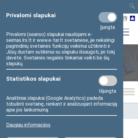
TAIS
TAR
LT
I
EN
Privalomi slapukai
Įjungta
Privalomi (seanso) slapukai naudojami e-
seimas.lrs.lt ir www.e-tar.lt svetainėse, jie reikalingi
pagrindinių svetainės funkcijų veikimui užtikrinti ir
Jūsų duotam sutikimui su slapuku išsaugoti, jei tokį
davėte. Svetainės negalės tinkamai veikti be šių
Seimo posėdžiai
slapukų.
Statistikos slapukai
Išjungta
Analitiniai slapukai (Google Analytics) padeda
tobulinti svetainę, renkant ir analizuojant informaciją
Pradžia
>
Seimo posėdžiai
>
Kadencijos
>
2024–2028 metų
apie jos lankomumą.
kadencija
>
4 eilinė
>
2026-05-05
Daugiau informacijos
2026-05-05 dienos darbotvarkė