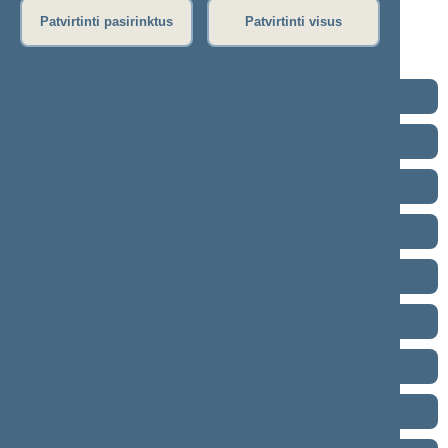
Rytinis posėdis
Patvirtinti pasirinktus
Patvirtinti visus
Vakarinis posėdis
Seimo posėdžiuose priimti projektai
2024–2028 metų kadencija
2020–2024 metų kadencija
2016–2020 metų kadencija
2012–2016 metų kadencija
2008–2012 metų kadencija
2004–2008 metų kadencija
2000–2004 metų kadencija
1996–2000 metų kadencija