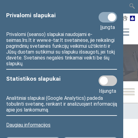
TAIS
TAR
LT
I
EN
Privalomi slapukai
Įjungta
Privalomi (seanso) slapukai naudojami e-
seimas.lrs.lt ir www.e-tar.lt svetainėse, jie reikalingi
pagrindinių svetainės funkcijų veikimui užtikrinti ir
Jūsų duotam sutikimui su slapuku išsaugoti, jei tokį
davėte. Svetainės negalės tinkamai veikti be šių
Seimo posėdžiai
slapukų.
Statistikos slapukai
Išjungta
Analitiniai slapukai (Google Analytics) padeda
tobulinti svetainę, renkant ir analizuojant informaciją
Pradžia
>
Seimo posėdžiai
>
Kadencijos
>
1990–1992 metų
apie jos lankomumą.
kadencija
>
4 eilinė
>
1991-11-05
Daugiau informacijos
1991-11-05 Seimo posėdžiai